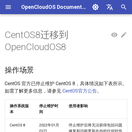
OpenCloudOS Documentation
正
中文
在
English
CentOS8迁移到
组织架构
OpenCloudOS 版本介绍
OpenCloudOS 8 用户文档
生态认证流程
操作场景
安全事件处置说明
一、项目管理
贡献须知
SIG总览
OpenCloudOS Stream 23
快速入门
OC9 快速入门
硬件兼容列表
编写用例
新增节点
创建任务
文档库贡献指南
OpenCloudOS Stream
初
OpenCloudOS8
说明
始
社区准则
OpenCloudOS v8.8发行说明
OpenCloudOS 9/Stream 用
软件兼容性测试指标
版本说明
镜像签名验证指南
二、用例管理
如何参与文档贡献
基础配置
安装启动指南
商业软件兼容列表
提取用例
新增集群
执行任务
文档库格式手册
OpenCloudOS
户文档
OCS23 Loongarch64 版本
化
操作场景
行说明
社区SIG
OpenCloudOS v8.6发行说明
硬件兼容性测试指标
注意事项
漏洞数据API文档
三、执行环境
如何参与代码贡献
系统管理
系统管理指南
开源软件兼容列表
导入用例
内核开发指南
搜
镜像源地址
OpenCloudOS v9.0发行说明
认证兼容列表
资源要求
四、任务管理
内核更新
网络管理指南
用例集
系统开发文档
索
CentOS 官方已停止维护 CentOS 8，具体情况如下表所示。
如需了解更多信息，请参见
CentOS官方公告
。
引
邮件列表
OpenCloudOS v9.2发行说明
适配FAQ
操作步骤
系统状态监控
存储和文件系统管理指南
贡献许可协议
擎
操作系统版
停止维护时
使用者影响
OpenCloudOS v9.4发行说明
迁移准备
安全加固
开发与调测指南
本
间
CentOS 8
2022年01月
停止维护后将无法获得包括问题
OpenCloudOS v9.6发行说明
执行迁移
存储管理
容器和虚拟化指南
01日
修复和功能更新在内的任何软件