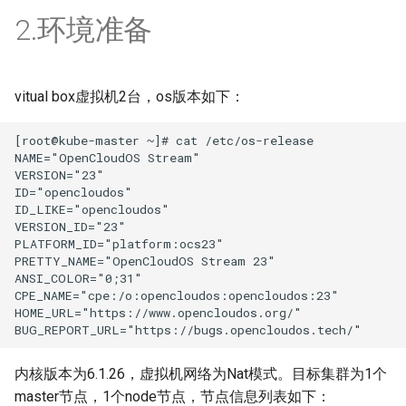
2.环境准备
迁移与升级常见问题FAQ
Transformers+Deepspee
OpenCloudOS Stream 发行
网络管理
plymouth(系统启动动画)
dotnet开发指南
模型部署指南
说明
导入镜像到云
安全启动
Luajit开发指南
Youtu-agent大模型部署指
vitual box虚拟机2台，os版本如下：
QT开发指南
WeKnora大模型部署指南
[root@kube-master ~]# cat /etc/os-release

NAME="OpenCloudOS Stream"

Glibc可调参数使用指南
VERSION="23"

Browser-use部署指南
ID="opencloudos"

kdump/crash
ID_LIKE="opencloudos"

VERSION_ID="23"

PLATFORM_ID="platform:ocs23"

用户态coredump
PRETTY_NAME="OpenCloudOS Stream 23"

ANSI_COLOR="0;31"

ftrace
CPE_NAME="cpe:/o:opencloudos:opencloudos:23"

HOME_URL="https://www.opencloudos.org/"

perf使用指南
内核版本为6.1.26，虚拟机网络为Nat模式。目标集群为1个
eBPF及工具bcc和bpftrace
master节点，1个node节点，节点信息列表如下：