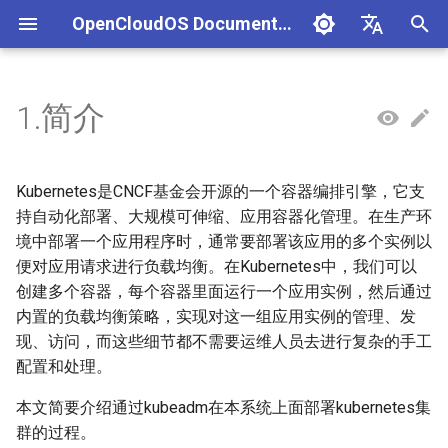
OpenCloudOS Documentation
正
中文
在
English
1.简介
组织架构
OpenCloudOS 版本介绍
快速入门
使用Anaconda_ISO镜像安装
本地化管理
网络配置指南
磁盘和分区管理
GCC开发指南
导入镜像到阿里云
MySQL服务器搭建指南
AI镜像概述
AI应用实践
生态认证流程
CentOS停服背景与应对方案
安全事件处置说明
一、项目管理
贡献须知
SIG总览
OpenCloudOS Stream 23
文件系统
网络使用指南
导入镜像到华为云
systemd工具使用及服务
cgroup使用
vLLM大模型部署指南
NVIDIA环境
硬件兼容列表
编写用例
新增节点
创建任务
文档库贡献指南
OpenCloudOS Stream
初
说明
始
社区准则
OpenCloudOS v8.8发行说明
基础配置
使用虚拟机镜像安装
用户管理
网络诊断指南
文件系统管理
LLVM/Clang
MariaDB服务器搭建指南
AI镜像列表
GPU部署实践
软件兼容性测试指标
CentOS8迁移到
镜像签名验证指南
二、用例管理
如何参与文档贡献
逻辑卷管理
dbus机制和使用
SGLang大模型部署指南
AMD环境
商业软件兼容列表
提取用例
新增集群
执行任务
文档库格式手册
OpenCloudOS
Kubernetes是CNCF基金会开源的一个容器编排引擎，它支
OpenCloudOS8
OCS23 Loongarch64 版本
化
持自动化部署、大规模可伸缩、应用容器化管理。在生产环
行说明
社区SIG
OpenCloudOS v8.6发行说明
系统管理
使用容器镜像安装
软件包管理
OpenSSH使用指南
逻辑卷管理
GO开发指南
PostgreSQL服务器搭建指南
硬件兼容性测试指标
漏洞数据API文档
三、执行环境
如何参与代码贡献
可用的存储选项
udev机制和使用
PyTorch大模型部署指南
海光环境
开源软件兼容列表
导入用例
内核开发指南
境中部署一个应用程序时，通常要部署该应用的多个实例以
搜
CentOS7迁移到
便对应用请求进行负载均衡。在Kubernetes中，我们可以
OpenCloudOS8
镜像源地址
OpenCloudOS v9.0发行说明
内核更新
桌面安装
日志管理
DHCP服务配置指南
RAID 管理
RUST开发指南
SQLite使用指南
认证兼容列表
四、任务管理
TensorFlow大模型部署指
沐曦环境
用例集
系统开发文档
索
创建多个容器，每个容器里面运行一个应用实例，然后通过
内置的负载均衡策略，实现对这一组应用实例的管理、发
引
CentOS7迁移到
邮件列表
OpenCloudOS v9.2发行说明
系统状态监控
系统引导管理
系统和服务管理
NTP配置指南
网络存储管理
Python开发指南
HA(PCS)部署文档
适配FAQ
PaddlePaddle大模型部署
昇腾环境
贡献许可协议
现、访问，而这些细节都不需要运维人员去进行复杂的手工
OpenCloudOS7
擎
南
配置和处理。
OpenCloudOS v9.4发行说明
安全加固
UEFI引导启动项管理
资源控制管理
邮件服务使用指南
Perl开发指南
Hadoop使用指南
OpenCloudOS8升级
TensorRT-LLM大模型部署
本文简要介绍通过kubeadm在本系统上面部署kubernetes集
OpenCloudOS9
南
OpenCloudOS v9.6发行说明
存储管理
initramfs制作
Java开发指南
MariaDB集群部署搭建指南
群的过程。