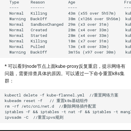
  Type     Reason          Age                     Fro
  ----     ------          ----                    ---
  Normal   Killing         43m (x55 over 5h57m)    kub
  Warning  BackOff         38m (x1266 over 5h56m)  kub
  Normal   SandboxChanged  29m (x3 over 31m)       kub
  Normal   Created         28m (x4 over 33m)       kub
  Normal   Started         28m (x4 over 33m)       kub
  Normal   Killing         18m (x7 over 31m)       kub
  Normal   Pulled          13m (x8 over 33m)       ku
* 可以看到node节点上面kube-proxy反复重启，提示网络有
问题，需要排查具体的原因。可以通过一下命令重置k8s集
群：
kubectl delete -f kube-flannel.yml  //重置网络方案

kubeadm reset -f   // 重置k8s基础组件 

rm -rf /etc/cni/net.d  //删除网络插件配置

iptables -F && iptables -t nat -F && iptables -t man