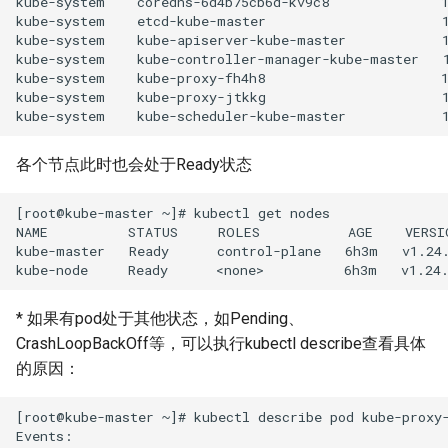
kube-system    coredns-6d4b75cb6d-kv9c8              1
kube-system    etcd-kube-master                      1
kube-system    kube-apiserver-kube-master            1
kube-system    kube-controller-manager-kube-master   1
kube-system    kube-proxy-fh4h8                      1
kube-system    kube-proxy-jtkkg                      1
各个节点此时也会处于Ready状态
[root@kube-master ~]# kubectl get nodes

NAME          STATUS     ROLES           AGE    VERSIO
kube-master   Ready      control-plane   6h3m   v1.24.
* 如果有pod处于其他状态，如Pending、
CrashLoopBackOff等，可以执行kubectl describe查看具体
的原因：
[root@kube-master ~]# kubectl describe pod kube-proxy-
Events:
