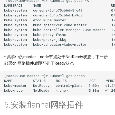
[root@kube-master ~]# kubectl get pods -A

NAMESPACE     NAME                                  RE
kube-system   coredns-6d4b75cb6d-5fg49              0/
kube-system   coredns-6d4b75cb6d-kv9c8              0/
kube-system   etcd-kube-master                      1/
kube-system   kube-apiserver-kube-master            1/
kube-system   kube-controller-manager-kube-master   1/
kube-system   kube-proxy-fh4h8                      1/
kube-system   kube-proxy-jtkkg                      1/
* 集群中的master，node节点处于NotReady状态，下一步
部署cni网络插件后即可处于Ready状态
[root@kube-master ~]# kubectl get nodes

NAME          STATUS     ROLES           AGE     VERSI
kube-master   NotReady   control-plane   5h30m   v1.24
5.安装flannel网络插件