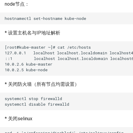
node节点：
* 设置主机名与IP地址解析
[root@kube-master ~]# cat /etc/hosts

127.0.0.1   localhost localhost.localdomain localhost4
::1         localhost localhost.localdomain localhost6
10.0.2.6 kube-master

* 关闭防火墙（所有节点均需设置）
systemctl stop firewalld

* 关闭selinux
sed -i 's/enforcing/disabled/' /etc/selinux/config 
