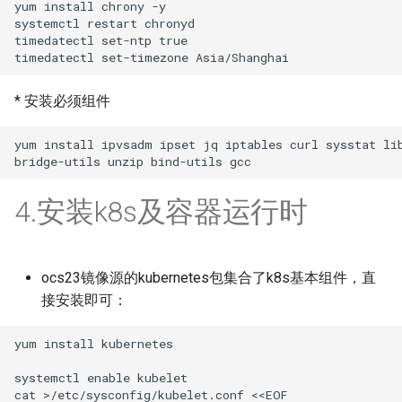
yum install chrony -y

systemctl restart chronyd

timedatectl set-ntp true

* 安装必须组件
yum install ipvsadm ipset jq iptables curl sysstat lib
4.安装k8s及容器运行时
ocs23镜像源的kubernetes包集合了k8s基本组件，直
接安装即可：
yum install kubernetes

systemctl enable kubelet

cat >/etc/sysconfig/kubelet.conf <<EOF
