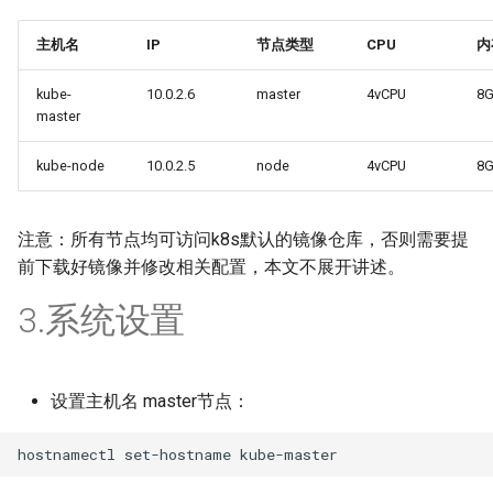
主机名
IP
节点类型
CPU
内
kube-
10.0.2.6
master
4vCPU
8
master
kube-node
10.0.2.5
node
4vCPU
8
注意：所有节点均可访问k8s默认的镜像仓库，否则需要提
前下载好镜像并修改相关配置，本文不展开讲述。
3.系统设置
设置主机名 master节点：