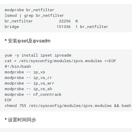
modprobe br_netfilter

lsmod | grep br_netfilter

br_netfilter           22256  0

* 安装ipset及ipvsadm
yum -y install ipset ipvsadm

cat > /etc/sysconfig/modules/ipvs.modules <<EOF

#!/bin/bash

modprobe -- ip_vs

modprobe -- ip_vs_rr

modprobe -- ip_vs_wrr

modprobe -- ip_vs_sh

modprobe -- nf_conntrack

EOF

* 设置时间同步