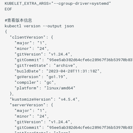
KUBELET_EXTRA_ARGS="--cgroup-driver=systemd"

EOF

#查看版本信息

kubectl version --output json

{

  "clientVersion": {

    "major": "1",

    "minor": "24",

    "gitVersion": "v1.24.4",

    "gitCommit": "95ee5ab382d64cfe6c28967f36b53970b837
    "gitTreeState": "archive",

    "buildDate": "2023-04-28T11:31:18Z",

    "goVersion": "go1.19",

    "compiler": "gc",

    "platform": "linux/amd64"

  },

  "kustomizeVersion": "v4.5.4",

  "serverVersion": {

    "major": "1",

    "minor": "24",

    "gitVersion": "v1.24.4",

    "gitCommit": "95ee5ab382d64cfe6c28967f36b53970b837
    "gitTreeState": "clean",
