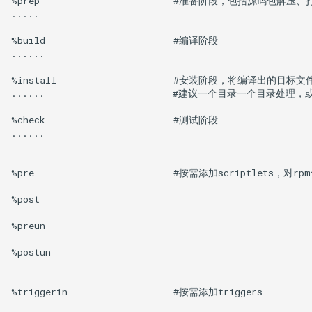
%prep                        #准备阶段，包括源码包解压
.....

%build                       #编译阶段

......

%install                     #安装阶段，将编译出的目
......                       #建议一个目录一个目录
%check                       #测试阶段

......

%pre                         #按需添加scriptle
%post

%preun

%postun

%triggerin                   #按需添加triggers
