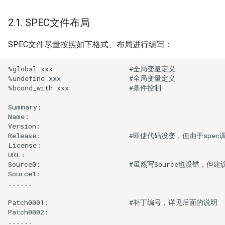
迁移与升级常见问题FAQ
OpenCloudOS Stream 发行
6. 补丁名称和编号
网络管理
导入镜像到云
2.1. SPEC文件布局
说明
7. %check
导入镜像到云
典型应用部署
SPEC文件尽量按照如下格式、布局进行编写：
8. %install和%files
OC AI镜像
%global xxx                   #全局变量定义

%undefine xxx                 #全局变量定义

%bcond_with xxx               #条件控制

8.1. 打包顺序
基于OC AI的最佳实践
Summary:                      

9. %changelog
Name:                         

Version:                      

Release:                      #即使代码没变，但由
10. 其他参考
License: 

URL:                          

Source0:                      #虽然写Source也没错，但建
Source1:

......

Patch0001:                    #补丁编号，详见后面的说明

Patch0002:

......
