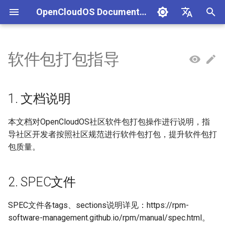
OpenCloudOS Documentation
正
中文
在
English
软件包打包指导
组织架构
OpenCloudOS 版本介绍
OpenCloudOS 8 用户文档
生态认证流程
CentOS停服背景与应对方案
安全事件处置说明
一、项目管理
文档库贡献指南
编译构建指南
1. 文档说明
CI 门禁流程
跟踪社区 Release
OpenCloudOS 社区版本贡献
内核驱动移植开发
SIG总览
OpenCloudOS Stream 23
快速入门
OC9 快速入门
硬件兼容列表
编写用例
新增节点
创建任务
初
指南
说明
始
社区准则
OpenCloudOS v8.8发行说明
OpenCloudOS 9/Stream 用
软件兼容性测试指标
CentOS8迁移到
镜像签名验证指南
二、用例管理
文档库格式手册
ocspkg使用指南
2. SPEC文件
门禁排查手册
跟踪社区 Commit
应用移植开发参考文档
基础配置
安装启动指南
商业软件兼容列表
提取用例
新增集群
执行任务
1. 文档说明
户文档
OpenCloudOS8
OCS23 Loongarch64 版本
化
行说明
社区SIG
OpenCloudOS v8.6发行说明
硬件兼容性测试指标
漏洞数据API文档
三、执行环境
依赖分析工具
API文档
2.1. SPEC文件布局
系统管理
系统管理指南
开源软件兼容列表
导入用例
本文档对OpenCloudOS社区软件包打包操作进行说明，指
搜
CentOS7迁移到
导社区开发者按照社区规范进行软件包打包，提升软件包打
OpenCloudOS8
镜像源地址
OpenCloudOS v9.0发行说明
认证兼容列表
四、任务管理
2.2. SPEC文件风格
内核更新
网络管理指南
用例集
索
包质量。
引
CentOS7迁移到
邮件列表
OpenCloudOS v9.2发行说明
适配FAQ
3. N-V-R
系统状态监控
存储和文件系统管理指南
OpenCloudOS7
擎
2. SPEC文件
OpenCloudOS v9.4发行说明
4. URL和Source
安全加固
开发与调测指南
OpenCloudOS8升级
SPEC文件各tags、sections说明详见：https://rpm-
OpenCloudOS9
OpenCloudOS v9.6发行说明
5. License
存储管理
容器和虚拟化指南
software-management.github.io/rpm/manual/spec.html。