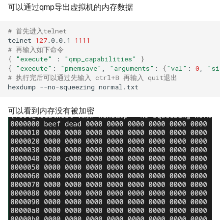
可以通过qmp导出虚拟机的内存数据
# 首先进入telnet
telnet
127
.0.0.1
1111
# 再输入如下命令
{
"execute"
:
"qmp_capabilities"
}
{
"execute"
:
"pmemsave"
,
"arguments"
:
{
"val"
:
0
,
"si
# 执行完后可以通过先输入 ctrl+B 再输入 quit退出
hexdump
--no-squeezing
可以看到内存没有被加密