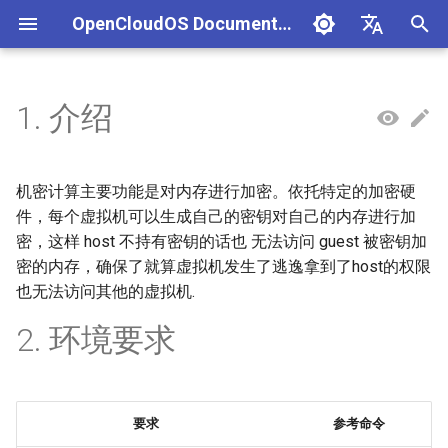
OpenCloudOS Documentation
正
中文
在
English
1. 介绍
组织架构
OpenCloudOS 版本介绍
快速入门
使用Anaconda_ISO镜像安装
本地化管理
网络配置指南
磁盘和分区管理
GCC开发指南
导入镜像到阿里云
MySQL服务器搭建指南
AI镜像概述
AI应用实践
生态认证流程
CentOS停服背景与应对方案
安全事件处置说明
一、项目管理
贡献须知
SIG总览
OpenCloudOS Stream 23
文件系统
网络使用指南
导入镜像到华为云
systemd工具使用及服务
cgroup使用
vLLM大模型部署指南
NVIDIA环境
硬件兼容列表
编写用例
新增节点
创建任务
文档库贡献指南
OpenCloudOS Stream
初
说明
始
社区准则
OpenCloudOS v8.8发行说明
基础配置
使用虚拟机镜像安装
用户管理
网络诊断指南
文件系统管理
LLVM/Clang
MariaDB服务器搭建指南
AI镜像列表
GPU部署实践
软件兼容性测试指标
CentOS8迁移到
镜像签名验证指南
二、用例管理
如何参与文档贡献
逻辑卷管理
dbus机制和使用
SGLang大模型部署指南
AMD环境
商业软件兼容列表
提取用例
新增集群
执行任务
文档库格式手册
OpenCloudOS
机密计算主要功能是对内存进行加密。依托特定的加密硬
OpenCloudOS8
OCS23 Loongarch64 版本
化
件，每个虚拟机可以生成自己的密钥对自己的内存进行加
行说明
社区SIG
OpenCloudOS v8.6发行说明
系统管理
使用容器镜像安装
软件包管理
OpenSSH使用指南
逻辑卷管理
GO开发指南
PostgreSQL服务器搭建指南
硬件兼容性测试指标
漏洞数据API文档
三、执行环境
如何参与代码贡献
可用的存储选项
udev机制和使用
PyTorch大模型部署指南
海光环境
开源软件兼容列表
导入用例
内核开发指南
密，这样 host 不持有密钥的话也 无法访问 guest 被密钥加
搜
CentOS7迁移到
密的内存，确保了就算虚拟机发生了逃逸拿到了host的权限
OpenCloudOS8
镜像源地址
OpenCloudOS v9.0发行说明
内核更新
桌面安装
日志管理
DHCP服务配置指南
RAID 管理
RUST开发指南
SQLite使用指南
认证兼容列表
四、任务管理
TensorFlow大模型部署指
沐曦环境
用例集
系统开发文档
索
也无法访问其他的虚拟机.
引
CentOS7迁移到
2. 环境要求
邮件列表
OpenCloudOS v9.2发行说明
系统状态监控
系统引导管理
系统和服务管理
NTP配置指南
网络存储管理
Python开发指南
HA(PCS)部署文档
适配FAQ
PaddlePaddle大模型部署
昇腾环境
贡献许可协议
OpenCloudOS7
擎
南
OpenCloudOS v9.4发行说明
安全加固
UEFI引导启动项管理
资源控制管理
邮件服务使用指南
Perl开发指南
Hadoop使用指南
OpenCloudOS8升级
TensorRT-LLM大模型部署
要求
参考命令
OpenCloudOS9
南
OpenCloudOS v9.6发行说明
存储管理
initramfs制作
Java开发指南
MariaDB集群部署搭建指南