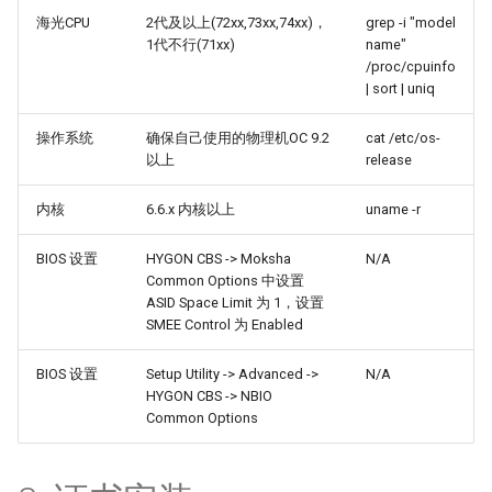
海光CPU
2代及以上(72xx,73xx,74xx)，
grep -i "model
迁移与升级常见问题FAQ
Transformers+Deepspee
OpenCloudOS Stream 发行
网络管理
plymouth(系统启动动画)
dotnet开发指南
1代不行(71xx)
name"
模型部署指南
说明
/proc/cpuinfo
导入镜像到云
安全启动
Luajit开发指南
| sort | uniq
Youtu-agent大模型部署指
操作系统
确保自己使用的物理机OC 9.2
cat /etc/os-
QT开发指南
以上
release
WeKnora大模型部署指南
Glibc可调参数使用指南
内核
6.6.x 内核以上
uname -r
Browser-use部署指南
kdump/crash
BIOS 设置
HYGON CBS -> Moksha
N/A
Common Options 中设置
用户态coredump
ASID Space Limit 为 1，设置
SMEE Control 为 Enabled
ftrace
BIOS 设置
Setup Utility -> Advanced ->
N/A
HYGON CBS -> NBIO
perf使用指南
Common Options
eBPF及工具bcc和bpftrace