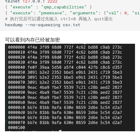
telnet
127
.0.0.1
2222
{
"execute"
:
"qmp_capabilities"
}
{
"execute"
:
"pmemsave"
,
"arguments"
:
{
"val"
:
0
,
"si
# 执行完后可以通过先输入 ctrl+B 再输入 quit退出
hexdump
--no-squeezing
可以看到内存已经被加密