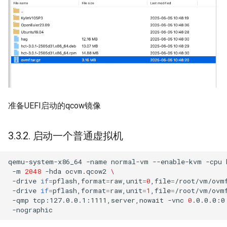
准备UEFI启动的qcow镜像
3.3.2. 启动一个普通虚拟机
qemu-system-x86_64
-name
normal-vm
--enable-kvm
-cpu
-m
2048
-hda
ocvm.qcow2
\
-drive
if
=
pflash,format
=
raw,unit
=
0
,file
=
/root/vm/ovm
-drive
if
=
pflash,format
=
raw,unit
=
1
,file
=
/root/vm/ovm
-qmp
tcp:127.0.0.1:1111,server,nowait
-vnc
0
.0.0.0:0