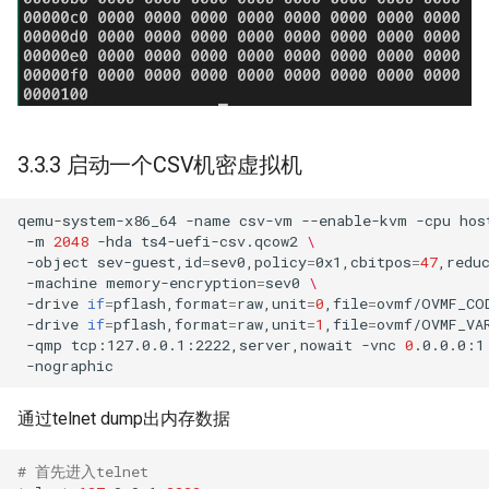
3.3.3 启动一个CSV机密虚拟机
qemu-system-x86_64
-name
csv-vm
--enable-kvm
-cpu
hos
-m
2048
-hda
ts4-uefi-csv.qcow2
\
-object
sev-guest,id
=
sev0,policy
=
0x1,cbitpos
=
47
,redu
-machine
memory-encryption
=
sev0
\
-drive
if
=
pflash,format
=
raw,unit
=
0
,file
=
ovmf/OVMF_CO
-drive
if
=
pflash,format
=
raw,unit
=
1
,file
=
ovmf/OVMF_VA
-qmp
tcp:127.0.0.1:2222,server,nowait
-vnc
0
.0.0.0:1
通过telnet dump出内存数据
# 首先进入telnet