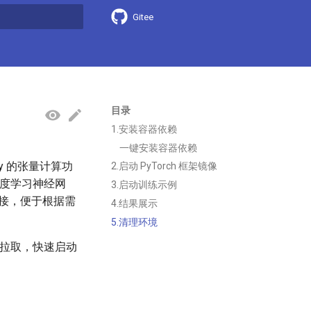
Gitee
搜索引擎
目录
1.安装容器依赖
一键安装容器依赖
Py 的张量计算功
2.启动 PyTorch 框架镜像
深度学习神经网
3.启动训练示例
无缝衔接，便于根据需
4.结果展示
5.清理环境
镜像拉取，快速启动