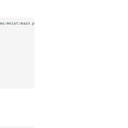
es
/
mnist
/
main
.
py