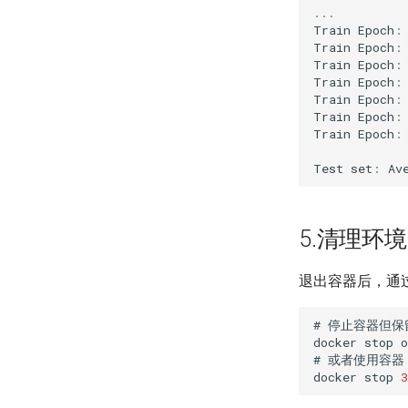
...
Train
Epoch
:
Train
Epoch
:
Train
Epoch
:
Train
Epoch
:
Train
Epoch
:
Train
Epoch
:
Train
Epoch
:
Test
set
:
Av
5.清理环境
退出容器后，通
#
停止容器但保
docker
stop
o
#
或者使用容器
docker
stop
3