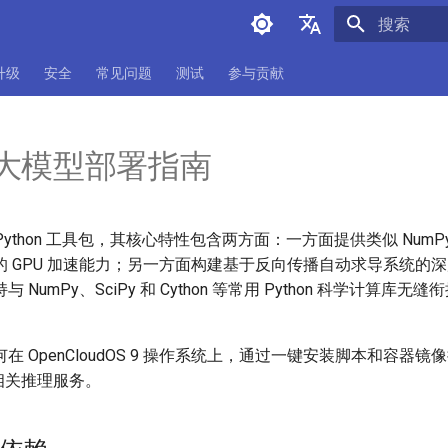
正在初始化
中文
升级
安全
常见问题
测试
参与贡献
English
ch大模型部署指南
一个 Python 工具包，其核心特性包含两方面：一方面提供类似 Num
的 GPU 加速能力；另一方面构建基于反向传播自动求导系统的
NumPy、SciPy 和 Cython 等常用 Python 科学计算库
在 OpenCloudOS 9 操作系统上，通过一键安装脚本和容器
架和相关推理服务。