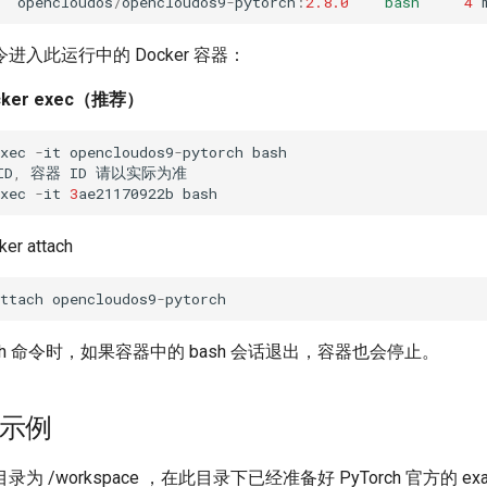
opencloudos
/
opencloudos9
-
pytorch
:
2.8.0
"bash"
4
入此运行中的 Docker 容器：
ker exec（推荐）
xec
-
it
opencloudos9
-
pytorch
bash
D
,
容器
ID
请以实际为准
xec
-
it
3
ae21170922b
bash
r attach
ttach
opencloudos9
-
pytorch
ach 命令时，如果容器中的 bash 会话退出，容器也会停止。
练示例
 /workspace ，在此目录下已经准备好 PyTorch 官方的 exa