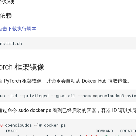
器依赖
依赖
点击下载执行脚本
nstall
.
sh
Torch 框架镜像
PyTorch 框架镜像，此命令会自动从 Dokcer Hub 拉取镜像。
un
-
itd
--
privileged
--
gpus
all
--
name
=
opencloudos9
-
pyt
命令 sudo docker ps 看到已经启动的容器，容器 ID 请以
50
-
opencloudos
~
]
#
docker
ps
IMAGE
COMMAND
CREATE