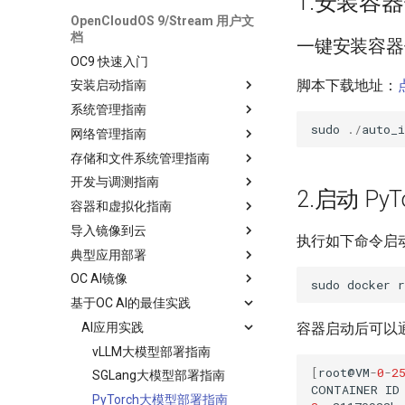
1.安装容
OpenCloudOS 9/Stream 用户文
档
一键安装容器
OC9 快速入门
脚本下载地址：
安装启动指南
系统管理指南
sudo
.
/
auto_i
网络管理指南
存储和文件系统管理指南
开发与调测指南
2.启动 Py
容器和虚拟化指南
导入镜像到云
执行如下命令启动 
典型应用部署
OC AI镜像
sudo
docker
r
基于OC AI的最佳实践
AI应用实践
容器启动后可以通过
vLLM大模型部署指南
[
root
@
VM
-
0
-
2
SGLang大模型部署指南
CONTAINER
ID
PyTorch大模型部署指南