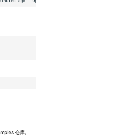
minutes
ago
Up
4
minutes
opencloudos9
-
pyto
mples 仓库。