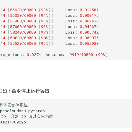
14
[
55680
/
60000
(
93
%
)]
Loss
:
0.012501
14
[
56320
/
60000
(
94
%
)]
Loss
:
0.000175
14
[
56960
/
60000
(
95
%
)]
Loss
:
0.069470
14
[
57600
/
60000
(
96
%
)]
Loss
:
0.042674
14
[
58240
/
60000
(
97
%
)]
Loss
:
0.005742
14
[
58880
/
60000
(
98
%
)]
Loss
:
0.009076
14
[
59520
/
60000
(
99
%
)]
Loss
:
0.052920
erage
loss
:
0.0274
,
Accuracy
:
9919
/
10000
(
99
%
)
过如下命令停止运行容器。
留容器文件系统
pencloudos9
-
pytorch
ID
,
容器
ID
请以实际为准
ae21170922b