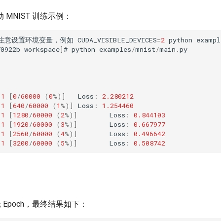
MNIST 训练示例：
注意设置环境变量
，
例如
CUDA_VISIBLE_DEVICES
=
2
python
exampl
70922b
workspace
]
#
python
examples
/
mnist
/
main
.
py
1
[
0
/
60000
(
0
%
)]
Loss
:
2.280212
1
[
640
/
60000
(
1
%
)]
Loss
:
1.254460
1
[
1280
/
60000
(
2
%
)]
Loss
:
0.844103
1
[
1920
/
60000
(
3
%
)]
Loss
:
0.667977
1
[
2560
/
60000
(
4
%
)]
Loss
:
0.496642
1
[
3200
/
60000
(
5
%
)]
Loss
:
0.508742
轮 Epoch，最终结果如下：