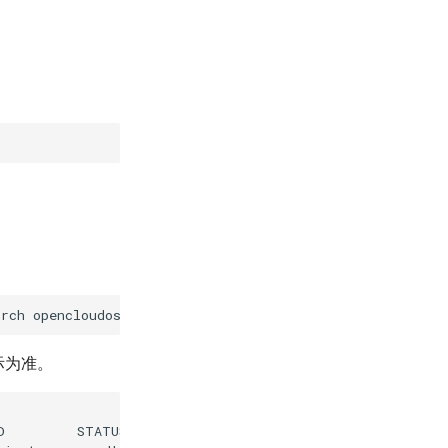
orch
opencloudos
/
opencloudos9
-
pytorch
:
2.8.0
实际为准。
D
STATUS
PORTS
NAMES