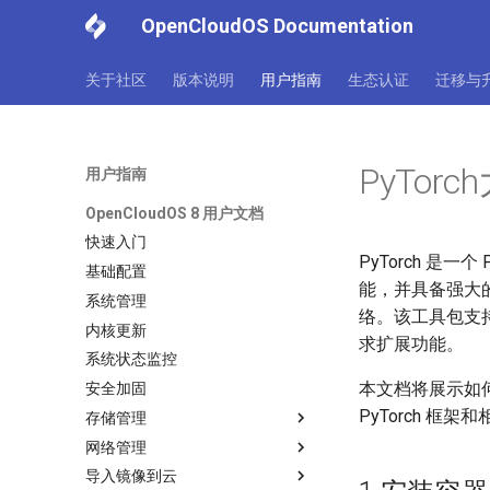
OpenCloudOS Documentation
关于社区
版本说明
用户指南
生态认证
迁移与
PyTor
用户指南
OpenCloudOS 8 用户文档
快速入门
PyTorch 是
基础配置
能，并具备强大
系统管理
络。该工具包支持与 
内核更新
求扩展功能。
系统状态监控
本文档将展示如何
安全加固
PyTorch 框
存储管理
网络管理
导入镜像到云