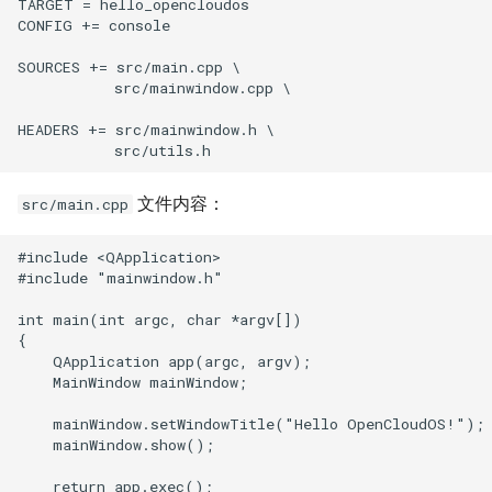
TARGET = hello_opencloudos

CONFIG += console

SOURCES += src/main.cpp \

           src/mainwindow.cpp \

HEADERS += src/mainwindow.h \

文件内容：
src/main.cpp
#include <QApplication>

#include "mainwindow.h"

int main(int argc, char *argv[])

{

    QApplication app(argc, argv);

    MainWindow mainWindow;

    mainWindow.setWindowTitle("Hello OpenCloudOS!");

    mainWindow.show();

    return app.exec();
