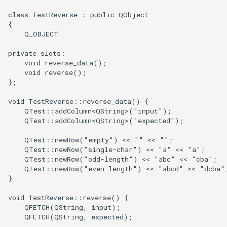
class TestReverse : public QObject

{

    Q_OBJECT

private slots:

    void reverse_data();

    void reverse();

};

void TestReverse::reverse_data() {

    QTest::addColumn<QString>("input");

    QTest::addColumn<QString>("expected");

    QTest::newRow("empty") << "" << "";

    QTest::newRow("single-char") << "a" << "a";

    QTest::newRow("odd-length") << "abc" << "cba";

    QTest::newRow("even-length") << "abcd" << "dcba";
}

void TestReverse::reverse() {

    QFETCH(QString, input);

    QFETCH(QString, expected);
