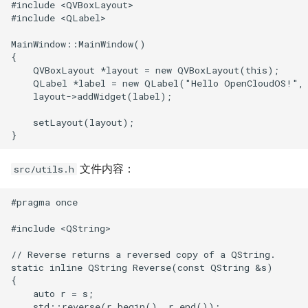
#include <QVBoxLayout>

#include <QLabel>

MainWindow::MainWindow()

{

    QVBoxLayout *layout = new QVBoxLayout(this);

    QLabel *label = new QLabel("Hello OpenCloudOS!", 
    layout->addWidget(label);

    setLayout(layout);

文件内容：
src/utils.h
#pragma once

#include <QString>

// Reverse returns a reversed copy of a QString.

static inline QString Reverse(const QString &s)

{

    auto r = s;

    std::reverse(r.begin(), r.end());
