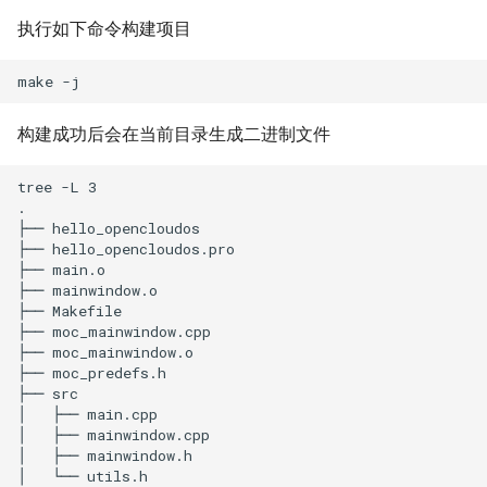
执行如下命令构建项目
构建成功后会在当前目录生成二进制文件
tree -L 3

.

├── hello_opencloudos

├── hello_opencloudos.pro

├── main.o

├── mainwindow.o

├── Makefile

├── moc_mainwindow.cpp

├── moc_mainwindow.o

├── moc_predefs.h

├── src

│   ├── main.cpp

│   ├── mainwindow.cpp

│   ├── mainwindow.h

│   └── utils.h
