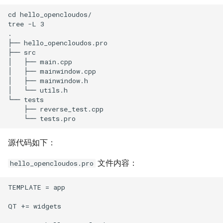
cd hello_opencloudos/

tree -L 3

.

├── hello_opencloudos.pro

├── src

│   ├── main.cpp

│   ├── mainwindow.cpp

│   ├── mainwindow.h

│   └── utils.h

└── tests

    ├── reverse_test.cpp

源代码如下：
文件内容：
hello_opencloudos.pro
TEMPLATE = app

QT += widgets
