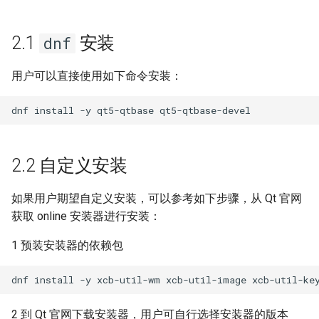
迁移与升级常见问题FAQ
Transformers+Deepspee
OpenCloudOS Stream 发行
网络管理
plymouth(系统启动动画)
模型部署指南
说明
2.1
安装
dnf
导入镜像到云
安全启动
Youtu-agent大模型部署指
用户可以直接使用如下命令安装：
WeKnora大模型部署指南
Browser-use部署指南
2.2 自定义安装
如果用户期望自定义安装，可以参考如下步骤，从 Qt 官网
获取 online 安装器进行安装：
1 预装安装器的依赖包
2 到 Qt 官网下载安装器，用户可自行选择安装器的版本