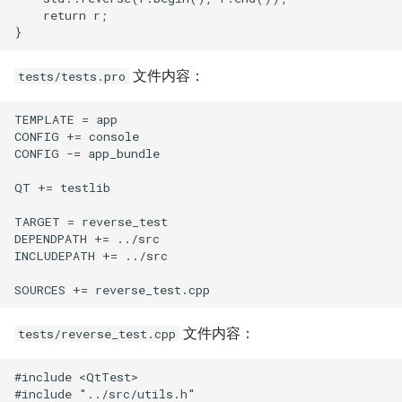
    return r;

文件内容：
tests/tests.pro
TEMPLATE = app

CONFIG += console

CONFIG -= app_bundle

QT += testlib

TARGET = reverse_test

DEPENDPATH += ../src

INCLUDEPATH += ../src

文件内容：
tests/reverse_test.cpp
#include <QtTest>

#include "../src/utils.h"
