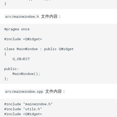
文件内容：
src/mainwindow.h
#pragma once

#include <QWidget>

class MainWindow : public QWidget

{

    Q_OBJECT

public:

    MainWindow();

文件内容：
src/mainwindow.cpp
#include "mainwindow.h"

#include "utils.h"

#include <QWidget>
