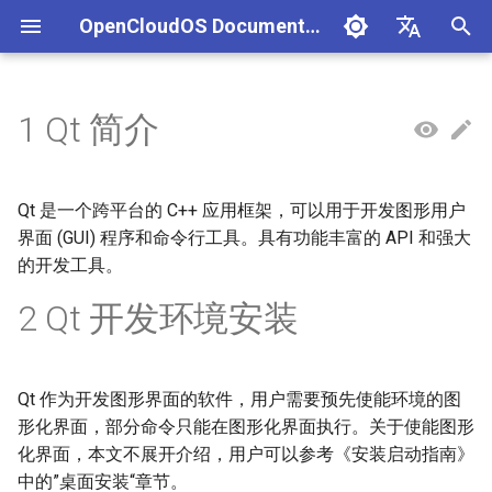
OpenCloudOS Documentation
正
中文
在
English
1 Qt 简介
组织架构
OpenCloudOS 版本介绍
快速入门
使用Anaconda_ISO镜像安装
本地化管理
网络配置指南
磁盘和分区管理
容器用户指南
导入镜像到阿里云
MySQL服务器搭建指南
AI镜像概述
AI应用实践
生态认证流程
CentOS停服背景与应对方案
安全事件处置说明
一、项目管理
贡献须知
SIG总览
OpenCloudOS Stream 23
文件系统
网络使用指南
导入镜像到华为云
systemd工具使用及服务
cgroup使用
vLLM大模型部署指南
NVIDIA环境
硬件兼容列表
编写用例
新增节点
创建任务
文档库贡献指南
OpenCloudOS Stream
初
说明
始
社区准则
OpenCloudOS v8.8发行说明
基础配置
使用虚拟机镜像安装
用户管理
网络诊断指南
文件系统管理
虚拟化用户指南
MariaDB服务器搭建指南
AI镜像列表
GPU部署实践
软件兼容性测试指标
CentOS8迁移到
镜像签名验证指南
二、用例管理
如何参与文档贡献
逻辑卷管理
dbus机制和使用
SGLang大模型部署指南
AMD环境
商业软件兼容列表
提取用例
新增集群
执行任务
文档库格式手册
OpenCloudOS
Qt 是一个跨平台的 C++ 应用框架，可以用于开发图形用户
OpenCloudOS8
OCS23 Loongarch64 版本
化
界面 (GUI) 程序和命令行工具。具有功能丰富的 API 和强大
行说明
社区SIG
OpenCloudOS v8.6发行说明
系统管理
使用容器镜像安装
软件包管理
OpenSSH使用指南
逻辑卷管理
OpenStack Wallaby 版本部署
PostgreSQL服务器搭建指南
硬件兼容性测试指标
漏洞数据API文档
三、执行环境
如何参与代码贡献
可用的存储选项
udev机制和使用
PyTorch大模型部署指南
海光环境
开源软件兼容列表
导入用例
内核开发指南
的开发工具。
搜
指南
CentOS7迁移到
2 Qt 开发环境安装
OpenCloudOS8
镜像源地址
OpenCloudOS v9.0发行说明
内核更新
桌面安装
日志管理
DHCP服务配置指南
RAID 管理
SQLite使用指南
认证兼容列表
四、任务管理
TensorFlow大模型部署指
沐曦环境
用例集
系统开发文档
索
OpenStack Zed 版本部署指南
引
CentOS7迁移到
邮件列表
OpenCloudOS v9.2发行说明
系统状态监控
系统引导管理
系统和服务管理
NTP配置指南
网络存储管理
HA(PCS)部署文档
适配FAQ
PaddlePaddle大模型部署
昇腾环境
贡献许可协议
OpenCloudOS7
擎
Kubernetes部署指南
南
Qt 作为开发图形界面的软件，用户需要预先使能环境的图
OpenCloudOS v9.4发行说明
安全加固
UEFI引导启动项管理
资源控制管理
邮件服务使用指南
Hadoop使用指南
形化界面，部分命令只能在图形化界面执行。关于使能图形
OpenCloudOS8升级
机密计算-海光用户指南
TensorRT-LLM大模型部署
化界面，本文不展开介绍，用户可以参考《安装启动指南》
OpenCloudOS9
南
OpenCloudOS v9.6发行说明
存储管理
initramfs制作
MariaDB集群部署搭建指南
中的”桌面安装“章节。