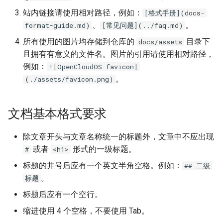
数字与单位之间需要增加
站内链接请使用相对路径，例如：
[格式手册](docs-
迁移与升级常见问题FAQ
空格
OpenCloudOS Stream 发行
网络管理
导入镜像到云
7. 衰退与删除软件包
、
。
format-guide.md)
[常见问题](../faq.md)
说明
全角标点与其他字符之间
导入镜像到云
典型应用部署
所有使用的图片均存储到仓库的
目录下
docs/assets
不加空格
且拥有有意义的文件名。图片的引用请使用相对路径，
OC AI镜像
例如：
![OpenCloudOS favicon]
用 text-spacing 来挽救？
。
(./assets/favicon.png)
基于OC AI的最佳实践
标点符号
文档基本格式要求
全角和半角
除文章开头与文章名称统一的标题外，文章中不应出现
使用全角中文标点
或者
形式的一级标题。
#
<h1>
标题的井号后应有一个英文半角空格。例如：
## 二级
数字使用半角字符
。
标题
标题后应有一个空行。
遇到完整的英文整句、特
殊名词，其内容使用半角
缩进使用 4 个空格，不要使用 Tab。
标点