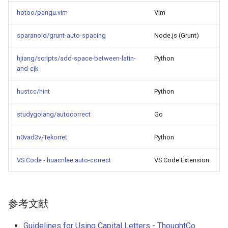
hotoo/pangu.vim
Vim
sparanoid/grunt-auto-spacing
Node.js (Grunt)
hjiang/scripts/add-space-between-latin-
Python
and-cjk
hustcc/hint
Python
studygolang/autocorrect
Go
n0vad3v/Tekorret
Python
VS Code - huacnlee.auto-correct
VS Code Extension
参考文献
Guidelines for Using Capital Letters - ThoughtCo.