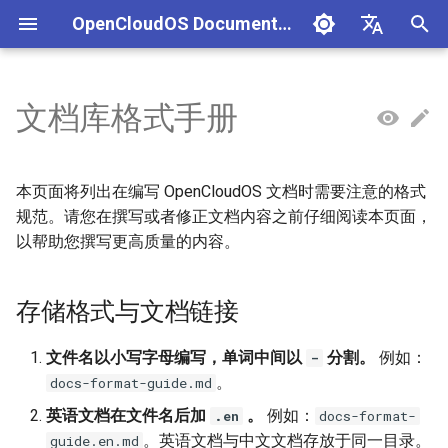
OpenCloudOS Documentation
正
中文
在
English
文档库格式手册
组织架构
OpenCloudOS 版本介绍
OpenCloudOS 8 用户文档
生态认证流程
CentOS停服背景与应对方案
安全事件处置说明
一、项目管理
存储格式与文档链接
OpenCloudOS Stream
SIG总览
OpenCloudOS Stream 23
快速入门
OC9 快速入门
硬件兼容列表
编写用例
新增节点
创建任务
0. 文档说明
OpenCloudOS 社区版本贡
内核驱动移植开发
初
说明
指南
始
社区准则
OpenCloudOS v8.8发行说明
OpenCloudOS 9/Stream 用
软件兼容性测试指标
CentOS8迁移到
镜像签名验证指南
二、用例管理
文档基本格式要求
OpenCloudOS
基础配置
安装启动指南
商业软件兼容列表
提取用例
新增集群
执行任务
1. 软件包管理原则
应用移植开发参考文档
本页面将列出在编写 OpenCloudOS 文档时需要注意的格式
户文档
OpenCloudOS8
OCS23 Loongarch64 版本
化
规范。请您在撰写或者修正文档内容之前仔细阅读本页面，
行说明
社区SIG
OpenCloudOS v8.6发行说明
硬件兼容性测试指标
漏洞数据API文档
三、执行环境
中文文案排版指北
内核开发指南
系统管理
系统管理指南
开源软件兼容列表
导入用例
2. 软件包权限管理
API文档
以帮助您撰写更高质量的内容。
搜
CentOS7迁移到
OpenCloudOS8
镜像源地址
OpenCloudOS v9.0发行说明
认证兼容列表
四、任务管理
系统开发文档
空格
内核更新
网络管理指南
用例集
3. 编译构建指南
索
存储格式与文档链接
引
CentOS7迁移到
邮件列表
OpenCloudOS v9.2发行说明
适配FAQ
贡献许可协议
中英文之间需要增加空格
系统状态监控
存储和文件系统管理指南
4. 引入软件包
OpenCloudOS7
擎
文件名以小写字母编写，单词中间以
分割。
例如：
-
OpenCloudOS v9.4发行说明
中文与数字之间需要增加
安全加固
开发与调测指南
5. 维护软件包
。
docs-format-guide.md
OpenCloudOS8升级
空格
英语文档在文件名后加
。
例如：
.en
docs-format-
OpenCloudOS9
OpenCloudOS v9.6发行说明
存储管理
容器和虚拟化指南
6. 开发工具
。英语文档与中文文档存放于同一目录。
guide.en.md