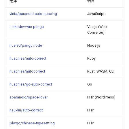
仓库
语言
vinta/paranoid-auto-spacing
JavaScript
serkodev/vue-pangu
Vue.js (Web
Converter)
huei90/pangu.node
Node.js
huacnlee/auto-correct
Ruby
huacnlee/autocorrect
Rust, WASM, CLI
huacnlee/go-auto-correct
Go
sparanoid/space-lover
PHP (WordPress)
nauxliu/auto-correct
PHP
jxlwqq/chinese-typesetting
PHP