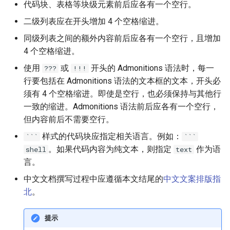
代码块、表格等块级元素前后应各有一个空行。
二级列表应在开头增加 4 个空格缩进。
名词
同级列表之间的额外内容前后应各有一个空行，且增加
专有名词使用正确的大小
4 个空格缩进。
写
使用
或
开头的 Admonitions 语法时，每一
???
!!!
行要包括在 Admonitions 语法的文本框的文本，开头必
不要使用不地道的缩写
须有 4 个空格缩进。即使是空行，也必须保持与其他行
一致的缩进。Admonitions 语法前后应各有一个空行，
争议
但内容前后不需要空行。
链接之间增加空格
样式的代码块应指定相关语言。例如：
```
```
。如果代码内容为纯文本，则指定
作为语
shell
text
简体中文使用直角引号
言。
中文文档撰写过程中应遵循本文结尾的
中文文案排版指
工具
北
。
参考文献
提示