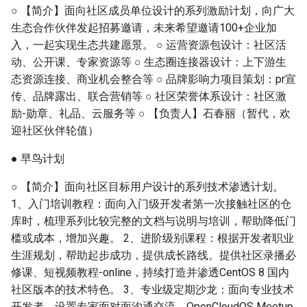
○ 【简介】面向社区成员单位设计的系列激励计划，向广大
生态合作伙伴发起招募邀请，未来希望邀请100+企业加
入，一起实现生态共建愿景。 ○ 运营资源包设计：社区活
动、公开课、专家资源等 ○ 生态圈连接器设计：上下游生
态资源连接、商业机会整合等 ○ 品牌影响力项目策划：pr宣
传、品牌露出、联合营销等 ○ 社区荣誉体系设计：社区激
励-勋章、礼品、云服务等 ○ 【负责人】石春丽（暂代，欢
迎社区伙伴轮值）
● 早鸟计划
○ 【简介】面向社区目标用户设计的系列技术渗透计划。
1、入门培训教程：面向入门级开发者第一次接触社区的仓
库时，梳理系列比较完整的文档与说明与培训，帮助降低门
槛或成本，增加兴趣。 2、进阶级别课程：根据开发者职业
生涯规划，帮助起步成功，提供成长路线。提供社区录播必
修课、短视频教程-online，持续打造并渗透CentOS 8 国内
社区版本的技术特色。 3、专业级定期沙龙：面向专业技术
开发者，设置专家面对面沟通交流，OpenCloudOS Meetup