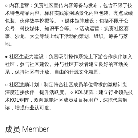
○ 内容运营：负责社区宣传内容筹备与发布，包含不限于技
迁移与升级常见问题FAQ
OpenCloudOS Stream 发行
网络管理
导入镜像到云
术特色精品内容、标杆实践案例场景化内容包装、亮点成绩
说明
包装、伙伴故事挖掘等。 ○ 媒体矩阵建设：包括不限于公
导入镜像到云
典型应用部署
众号、科技媒体、知识平台等。 ○ 活动运营：负责社区赛
事、沙龙、大会等线上线下活动的策划、组织、筹备与落
OC AI镜像
地。
基于OC AI的最佳实践
● 社区生态力建设：负责吸引操作系统上下游合作伙伴加入
社区，参与社区建设。并与社区开发者建立良好的互动关
系，保持社区有开放、自由的开源文化氛围。
○ 社区激励计划：制定符合社区成员单位需求的激励计划，
深度连接伙伴，提升活跃度。 ○ KOL矩阵：建立行业领先技
术KOL矩阵，双向赋能社区成员及目标用户，深挖代言解
读，增强行业认可度。
成员 Member