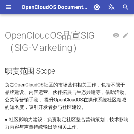
OpenCloudOS Documentation
正
中文
在
English
OpenCloudOS品宣SIG
组织架构
OpenCloudOS 版本介绍
OpenCloudOS 8 用户文档
生态认证流程
CentOS停服背景与应对方案
安全事件处置说明
一、项目管理
贡献须知
SIG总览
OpenCloudOS Stream 23
快速入门
OC9 快速入门
硬件兼容列表
编写用例
新增节点
创建任务
文档库贡献指南
OpenCloudOS Stream
初
（SIG-Marketing）
说明
始
社区准则
OpenCloudOS v8.8发行说明
OpenCloudOS 9/Stream 用
软件兼容性测试指标
CentOS8迁移到
镜像签名验证指南
二、用例管理
如何参与文档贡献
基础配置
安装启动指南
商业软件兼容列表
提取用例
新增集群
执行任务
文档库格式手册
OpenCloudOS
户文档
OpenCloudOS8
OCS23 Loongarch64 版本
化
职责范围 Scope
行说明
社区SIG
OpenCloudOS v8.6发行说明
硬件兼容性测试指标
漏洞数据API文档
三、执行环境
如何参与代码贡献
系统管理
系统管理指南
开源软件兼容列表
导入用例
内核开发指南
搜
CentOS7迁移到
OpenCloudOS8
镜像源地址
OpenCloudOS v9.0发行说明
认证兼容列表
四、任务管理
内核更新
网络管理指南
用例集
系统开发文档
索
负责OpenCloudOS社区的市场营销相关工作，包括不限于
品牌建设、内容运营、伙伴拓展与生态共建等，借助活动、
引
CentOS7迁移到
邮件列表
OpenCloudOS v9.2发行说明
适配FAQ
系统状态监控
存储和文件系统管理指南
贡献许可协议
公关等营销手段， 提升OpenCloudOS在操作系统社区领域
OpenCloudOS7
擎
的知名度，吸引开发者参与社区建设。
OpenCloudOS v9.4发行说明
安全加固
开发与调测指南
● 社区影响力建设：负责制定社区整合营销策划，技术影响
OpenCloudOS8升级
力内容与声量持续输出等相关工作。
OpenCloudOS9
OpenCloudOS v9.6发行说明
存储管理
容器和虚拟化指南