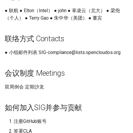
迁移与升级常见问题FAQ
OpenCloudOS Stream 发行
网络管理
导入镜像到云
● 耿航 ● Elton（Intel） ● john ● 辜凌云（北大） ● 梁尧
说明
（个人） ● Terry Gao ● 朱中华（美团） ● 董宾
导入镜像到云
典型应用部署
联络方式 Contacts
OC AI镜像
● 小组邮件列表 SIG-compliance@lists.opencloudos.org
基于OC AI的最佳实践
会议制度 Meetings
双周例会 定期沙龙
如何加入SIG并参与贡献
注册GitHub账号
签署CLA