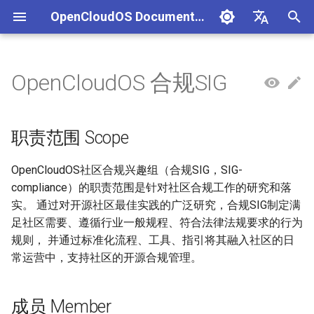
OpenCloudOS Documentation
正
中文
在
English
OpenCloudOS 合规SIG
组织架构
OpenCloudOS 版本介绍
OpenCloudOS 8 用户文档
生态认证流程
CentOS停服背景与应对方案
安全事件处置说明
一、项目管理
贡献须知
SIG总览
OpenCloudOS Stream 23
快速入门
OC9 快速入门
硬件兼容列表
编写用例
新增节点
创建任务
文档库贡献指南
OpenCloudOS Stream
初
说明
始
社区准则
OpenCloudOS v8.8发行说明
OpenCloudOS 9/Stream 用
软件兼容性测试指标
CentOS8迁移到
镜像签名验证指南
二、用例管理
如何参与文档贡献
基础配置
安装启动指南
商业软件兼容列表
提取用例
新增集群
执行任务
文档库格式手册
OpenCloudOS
职责范围 Scope
户文档
OpenCloudOS8
OCS23 Loongarch64 版本
化
行说明
社区SIG
OpenCloudOS v8.6发行说明
硬件兼容性测试指标
漏洞数据API文档
三、执行环境
如何参与代码贡献
系统管理
系统管理指南
开源软件兼容列表
导入用例
内核开发指南
OpenCloudOS社区合规兴趣组（合规SIG，SIG-
搜
CentOS7迁移到
compliance）的职责范围是针对社区合规工作的研究和落
OpenCloudOS8
镜像源地址
OpenCloudOS v9.0发行说明
认证兼容列表
四、任务管理
内核更新
网络管理指南
用例集
系统开发文档
索
实。 通过对开源社区最佳实践的广泛研究，合规SIG制定满
足社区需要、遵循行业一般规程、符合法律法规要求的行为
引
CentOS7迁移到
邮件列表
OpenCloudOS v9.2发行说明
适配FAQ
系统状态监控
存储和文件系统管理指南
贡献许可协议
规则， 并通过标准化流程、工具、指引将其融入社区的日
OpenCloudOS7
擎
常运营中，支持社区的开源合规管理。
OpenCloudOS v9.4发行说明
安全加固
开发与调测指南
OpenCloudOS8升级
OpenCloudOS9
OpenCloudOS v9.6发行说明
存储管理
容器和虚拟化指南
成员 Member