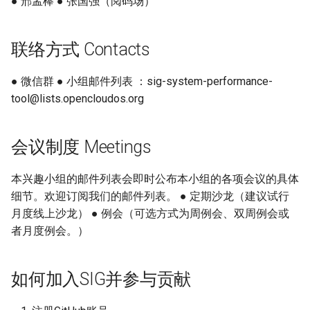
● 邢孟棒 ● 张国强（阅码场）
迁移与升级常见问题FAQ
OpenCloudOS Stream 发行
网络管理
导入镜像到云
说明
联络方式 Contacts
导入镜像到云
典型应用部署
● 微信群 ● 小组邮件列表 ：sig-system-performance-
OC AI镜像
tool@lists.opencloudos.org
基于OC AI的最佳实践
会议制度 Meetings
本兴趣小组的邮件列表会即时公布本小组的各项会议的具体
细节。欢迎订阅我们的邮件列表。 ● 定期沙龙（建议试行
月度线上沙龙） ● 例会（可选方式为周例会、双周例会或
者月度例会。）
如何加入SIG并参与贡献