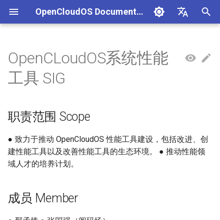
OpenCloudOS Documentation
正
中文
在
English
OpenCLoudOS系统性能
组织架构
OpenCloudOS 版本介绍
OpenCloudOS 8 用户文档
生态认证流程
CentOS停服背景与应对方案
安全事件处置说明
一、项目管理
贡献须知
SIG总览
OpenCloudOS Stream 23
快速入门
OC9 快速入门
硬件兼容列表
编写用例
新增节点
创建任务
文档库贡献指南
OpenCloudOS Stream
初
工具 SIG
说明
始
社区准则
OpenCloudOS v8.8发行说明
OpenCloudOS 9/Stream 用
软件兼容性测试指标
CentOS8迁移到
镜像签名验证指南
二、用例管理
如何参与文档贡献
基础配置
安装启动指南
商业软件兼容列表
提取用例
新增集群
执行任务
文档库格式手册
OpenCloudOS
户文档
OpenCloudOS8
OCS23 Loongarch64 版本
化
职责范围 Scope
行说明
社区SIG
OpenCloudOS v8.6发行说明
硬件兼容性测试指标
漏洞数据API文档
三、执行环境
如何参与代码贡献
系统管理
系统管理指南
开源软件兼容列表
导入用例
内核开发指南
搜
CentOS7迁移到
OpenCloudOS8
镜像源地址
OpenCloudOS v9.0发行说明
认证兼容列表
四、任务管理
内核更新
网络管理指南
用例集
系统开发文档
索
● 致力于推动 OpenCloudOS 性能工具建设，包括改进、创
建性能工具以及改善性能工具的生态环境。 ● 推动性能领
引
CentOS7迁移到
邮件列表
OpenCloudOS v9.2发行说明
适配FAQ
系统状态监控
存储和文件系统管理指南
贡献许可协议
域人才的培养计划。
OpenCloudOS7
擎
OpenCloudOS v9.4发行说明
安全加固
开发与调测指南
成员 Member
OpenCloudOS8升级
OpenCloudOS9
OpenCloudOS v9.6发行说明
存储管理
容器和虚拟化指南