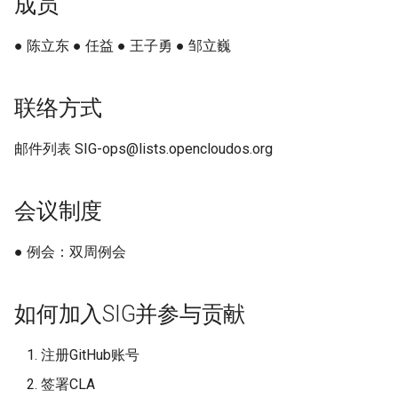
成员
迁移与升级常见问题FAQ
OpenCloudOS Stream 发行
网络管理
导入镜像到云
● 陈立东 ● 任益 ● 王子勇 ● 邹立巍
说明
导入镜像到云
典型应用部署
联络方式
OC AI镜像
邮件列表 SIG-ops@lists.opencloudos.org
基于OC AI的最佳实践
会议制度
● 例会：双周例会
如何加入SIG并参与贡献
注册GitHub账号
签署CLA