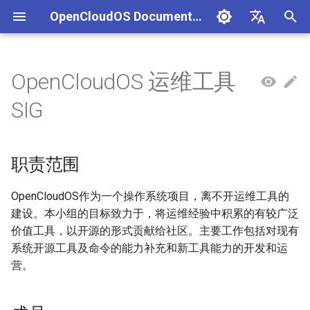
OpenCloudOS Documentation
正
中文
在
English
OpenCloudOS 运维工具
组织架构
OpenCloudOS 版本介绍
OpenCloudOS 8 用户文档
生态认证流程
CentOS停服背景与应对方案
安全事件处置说明
一、项目管理
贡献须知
SIG总览
OpenCloudOS Stream 23
快速入门
OC9 快速入门
硬件兼容列表
编写用例
新增节点
创建任务
文档库贡献指南
OpenCloudOS Stream
初
SIG
说明
始
社区准则
OpenCloudOS v8.8发行说明
OpenCloudOS 9/Stream 用
软件兼容性测试指标
CentOS8迁移到
镜像签名验证指南
二、用例管理
如何参与文档贡献
基础配置
安装启动指南
商业软件兼容列表
提取用例
新增集群
执行任务
文档库格式手册
OpenCloudOS
户文档
OpenCloudOS8
OCS23 Loongarch64 版本
化
职责范围
行说明
社区SIG
OpenCloudOS v8.6发行说明
硬件兼容性测试指标
漏洞数据API文档
三、执行环境
如何参与代码贡献
系统管理
系统管理指南
开源软件兼容列表
导入用例
内核开发指南
搜
CentOS7迁移到
OpenCloudOS8
镜像源地址
OpenCloudOS v9.0发行说明
认证兼容列表
四、任务管理
内核更新
网络管理指南
用例集
系统开发文档
索
OpenCloudOS作为一个操作系统项目，离不开运维工具的
建设。本小组的目标致力于，将运维经验中积累的有较广泛
引
CentOS7迁移到
邮件列表
OpenCloudOS v9.2发行说明
适配FAQ
系统状态监控
存储和文件系统管理指南
贡献许可协议
价值工具，以开源的形式贡献给社区。主要工作包括对现有
OpenCloudOS7
擎
系统开源工具及命令的能力补充和新工具能力的开发和运
OpenCloudOS v9.4发行说明
安全加固
开发与调测指南
营。
OpenCloudOS8升级
OpenCloudOS9
OpenCloudOS v9.6发行说明
存储管理
容器和虚拟化指南