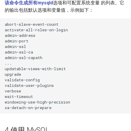
该命令生成所有mysqld
选项和可配置系统变量 的列表。它
的输出包括默认选项和变量值，示例如下：
abort-slave-event-count                               
activate-all-roles-on-login                           
admin-address                                         
admin-port                                            
admin-ssl                                             
admin-ssl-ca                                          
admin-ssl-capath                                      
...

updatable-views-with-limit                            
upgrade                                               
validate-config                                       
validate-user-plugins                                 
verbose                                               
wait-timeout                                          
windowing-use-high-precision                          
4 使用 MySQL