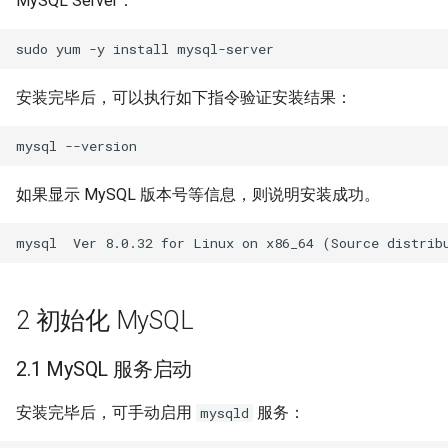
MySQL Server：
g
迁移与升级常见问题FAQ
Transformers+Deepspee
OpenCloudOS Stream 发行
网络管理
plymouth(系统启动动画)
dotnet开发指南
4.1 连接到 MySQL 服务器
sudo
yum
-y
install
s
模型部署指南
说明
导入镜像到云
安全启动
Luajit开发指南
4.2 创建数据库和表
e
安装完毕后，可以执行如下指令验证安装结果：
Youtu-agent大模型部署指
a
QT开发指南
4.3 查询数据
WeKnora大模型部署指南
r
Glibc可调参数使用指南
4.4 更新数据
如果显示 MySQL 版本号等信息，则说明安装成功。
c
Browser-use部署指南
kdump/crash
4.5 删除数据
h
用户态coredump
4.6 创建用户和授权
2 初始化 MySQL
ftrace
5 备份和恢复
2.1 MySQL 服务启动
perf使用指南
5.1 mysqldump 逻辑备份
安装完毕后，可手动启用
服务：
mysqld
eBPF及工具bcc和bpftrace
5.1.1 mysqldump 工具备
份