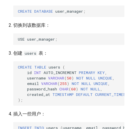
CREATE
DATABASE
user_manager
;
切换到该数据库：
USE
user_manager
;
创建
表：
users
CREATE
TABLE
users
(
id
INT
AUTO_INCREMENT
PRIMARY
KEY
,
username
VARCHAR
(
50
)
NOT
NULL
UNIQUE
,
email
VARCHAR
(
255
)
NOT
NULL
UNIQUE
,
password_hash
CHAR
(
60
)
NOT
NULL
,
created_at
TIMESTAMP
DEFAULT
CURRENT_TIMEST
);
插入一些用户：
INSERT
INTO
users
(
username
,
email
,
password_ha