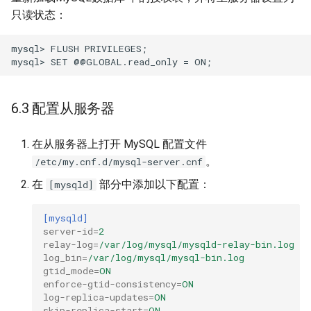
只读状态：
mysql> FLUSH PRIVILEGES;

6.3 配置从服务器
在从服务器上打开 MySQL 配置文件
。
/etc/my.cnf.d/mysql-server.cnf
在
部分中添加以下配置：
[mysqld]
[mysqld]
server-id
=
2
relay-log
=
/var/log/mysql/mysqld-relay-bin.log
log_bin
=
/var/log/mysql/mysql-bin.log
gtid_mode
=
ON
enforce-gtid-consistency
=
ON
log-replica-updates
=
ON
skip-replica-start
=
ON