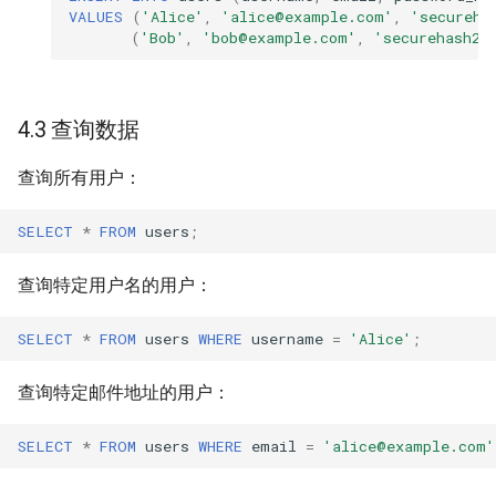
VALUES
(
'Alice'
,
'alice@example.com'
,
'secureha
(
'Bob'
,
'bob@example.com'
,
'securehash2'
4.3 查询数据
查询所有用户：
SELECT
*
FROM
users
;
查询特定用户名的用户：
SELECT
*
FROM
users
WHERE
username
=
'Alice'
;
查询特定邮件地址的用户：
SELECT
*
FROM
users
WHERE
email
=
'alice@example.com'