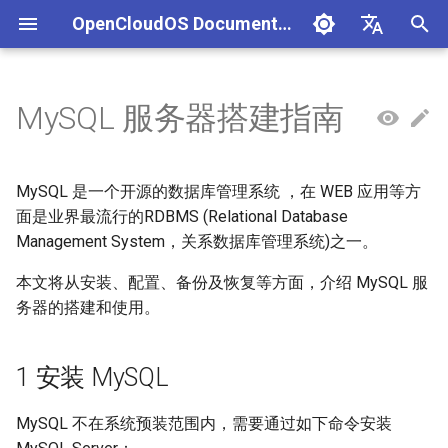
OpenCloudOS Documentation
I
中文
n
English
MySQL 服务器搭建指南
组织架构
OpenCloudOS 版本介绍
快速入门
使用Anaconda_ISO镜像安装
本地化管理
网络配置指南
磁盘和分区管理
GCC开发指南
容器用户指南
导入镜像到阿里云
1 安装 MySQL
AI镜像概述
AI应用实践
Adaptation Process
CentOS停服背景与应对方案
安全事件处置说明
一、项目管理
贡献须知
SIG总览
OpenCloudOS Stream 23
文件系统
网络使用指南
导入镜像到华为云
systemd工具使用及服务
cgroup使用
vLLM大模型部署指南
NVIDIA环境
Hardware Adaptation
编写用例
新增节点
创建任务
文档库贡献指南
OpenCloudOS Stream
i
说明
t
社区准则
OpenCloudOS v8.8发行说明
基础配置
使用虚拟机镜像安装
用户管理
网络诊断指南
文件系统管理
LLVM/Clang
虚拟化用户指南
2 初始化 MySQL
AI镜像列表
GPU部署实践
软件兼容性测试指标
CentOS8迁移到
镜像签名验证指南
二、用例管理
如何参与文档贡献
逻辑卷管理
dbus机制和使用
SGLang大模型部署指南
AMD环境
Commercial Software
提取用例
新增集群
执行任务
Documentation format gui
OpenCloudOS
MySQL 是一个开源的数据库管理系统 ，在 WEB 应用等方
OpenCloudOS8
OCS23 Loongarch64 版本
Adaptation
i
面是业界最流行的RDBMS (Relational Database
行说明
社区SIG
OpenCloudOS v8.6发行说明
系统管理
使用容器镜像安装
软件包管理
OpenSSH使用指南
逻辑卷管理
GO开发指南
OpenStack Wallaby 版本部署
硬件兼容性测试指标
漏洞数据API文档
三、执行环境
如何参与代码贡献
2.1 MySQL 服务启动
可用的存储选项
udev机制和使用
PyTorch大模型部署指南
海光环境
导入用例
Kernel Development Guide
Management System，关系数据库管理系统)之一。
a
指南
CentOS7迁移到
OpenSouce Software
OpenCloudOS8
Adaptation
镜像源地址
OpenCloudOS v9.0发行说明
内核更新
桌面安装
日志管理
DHCP服务配置指南
RAID 管理
RUST开发指南
Adaptation Lists
四、任务管理
本文将从安装、配置、备份及恢复等方面，介绍 MySQL 服
2.2 MySQL 服务初始化
TensorFlow大模型部署指
沐曦环境
用例集
系统开发文档
l
OpenStack Zed 版本部署指南
务器的搭建和使用。
i
CentOS7迁移到
邮件列表
OpenCloudOS v9.2发行说明
系统状态监控
系统引导管理
系统和服务管理
NTP配置指南
网络存储管理
Python开发指南
Adaptation FAQ
2.3 MySQL 服务关闭
PaddlePaddle大模型部署
昇腾环境
Contribution License
OpenCloudOS7
z
Kubernetes部署指南
南
Agreement
1 安装 MySQL
OpenCloudOS v9.4发行说明
安全加固
UEFI引导启动项管理
资源控制管理
邮件服务使用指南
Perl开发指南
3 配置 MySQL
i
OpenCloudOS8升级
机密计算-海光用户指南
TensorRT-LLM大模型部署
MySQL 不在系统预装范围内，需要通过如下命令安装
n
OpenCloudOS9
南
OpenCloudOS v9.6发行说明
存储管理
initramfs制作
Java开发指南
4 使用 MySQL