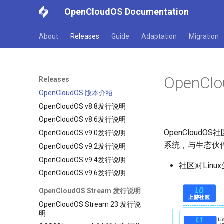
OpenCloudOS Documentation
About
Releases
Guide
Adaptation
Migration
OpenC
Releases
OpenCloudOS 版本介绍
OpenCloudOS v8.8发行说明
OpenCloudOS v8.6发行说明
OpenClou
OpenCloudOS v9.0发行说明
系统，与生态伙
OpenCloudOS v9.2发行说明
OpenCloudOS v9.4发行说明
社区对Lin
OpenCloudOS v9.6发行说明
OpenCloudOS Stream 发行说明
OpenCloudOS Stream 23 发行说
明