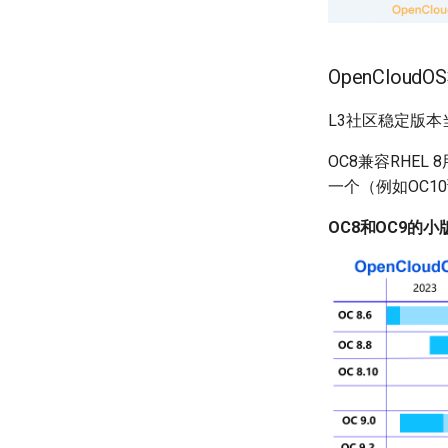
OpenClo
L3社区稳定版本当前有
OC8兼容RHE
一个（例如OC1
OC8和OC9的