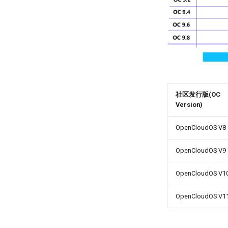
社区发行版(OC
Version)
OpenCloudOS V8
OpenCloudOS V9
OpenCloudOS V1
OpenCloudOS V1