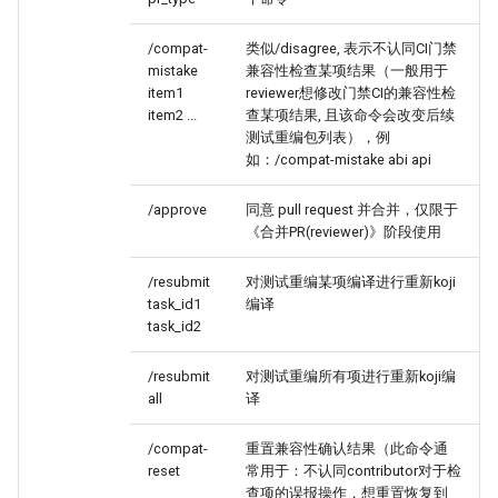
/compat-
类似/disagree, 表示不认同CI门禁
mistake
兼容性检查某项结果（一般用于
item1
reviewer想修改门禁CI的兼容性检
item2 ...
查某项结果, 且该命令会改变后续
测试重编包列表），例
如：/compat-mistake abi api
/approve
同意 pull request 并合并，仅限于
《合并PR(reviewer)》阶段使用
/resubmit
对测试重编某项编译进行重新koji
task_id1
编译
task_id2
/resubmit
对测试重编所有项进行重新koji编
all
译
/compat-
重置兼容性确认结果（此命令通
reset
常用于：不认同contributor对于检
查项的误报操作，想重置恢复到