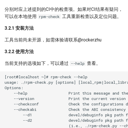
分别对应上述提到的CI中的检查项。如果对CI结果有疑问，
可以在本地使用
工具重新检查以及定位问题。
rpm-check
3.2.1 安装方法
工具当前尚未开源，如需体验请联系@rockerzhu
3.2.2 使用方法
当前支持的选项如下，可以通过
查看。
--help
[root@localhost ~]# rpm-check --help

usage: ./rpm-check.py [options] [local_rpm|local_libra
Options:

    --help                  Print this message and the
    --version               Print the current version 
    --checkconf             Check the configurations d
    --checkabi              Check the ABI consistency 
        --d1                devel/debuginfo pkg path f
        --d2                devel/debuginfo pkg path f
                            (i.e., ./rpm-check.py --ch