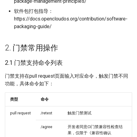
package-management-principles/
3.3.6.7 conf失败
软件包打包指导：
https://docs.opencloudos.org/contribution/software-
4. 重编测试
packaging-guide/
4.1 因兼容性变化
2. 门禁常用操作
4.2 因
2.1 门禁支持命令列表
runtime_require&check导致
的重编测试
门禁支持在pull request页面输入对应命令，触发门禁不同
功能，具体命令如下：
5. 正式重编
6. 其余常见问题
类型
命令
pull request
/retest
触发门禁测试
/agree
开发者同意CI门禁兼容性检查结
果，仅限于《兼容性确认