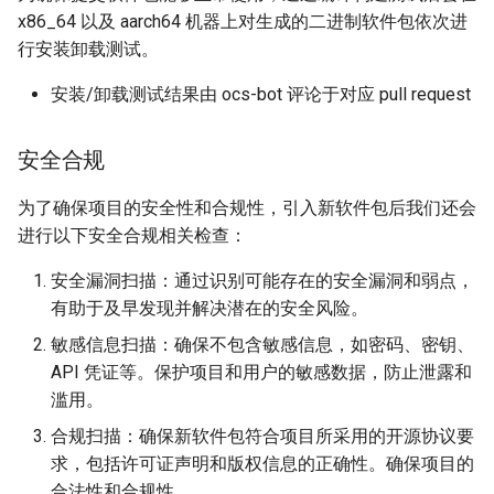
x86_64 以及 aarch64 机器上对生成的二进制软件包依次进
3.3.2 source失败
行安装卸载测试。
3.3.3 srpmbuild检查失败
安装/卸载测试结果由 ocs-bot 评论于对应 pull request
3.3.4 rpmbuild失败
安全合规
3.3.5 install失败
为了确保项目的安全性和合规性，引入新软件包后我们还会
进行以下安全合规相关检查：
3.3.6 compatibility失败
安全漏洞扫描：通过识别可能存在的安全漏洞和弱点，
3.3.6.1 subrpmlist失败
有助于及早发现并解决潜在的安全风险。
敏感信息扫描：确保不包含敏感信息，如密码、密钥、
3.3.6.2 filelist失败
API 凭证等。保护项目和用户的敏感数据，防止泄露和
滥用。
3.3.6.3 ability失败
合规扫描：确保新软件包符合项目所采用的开源协议要
3.3.6.4 abi失败
求，包括许可证声明和版权信息的正确性。确保项目的
合法性和合规性。