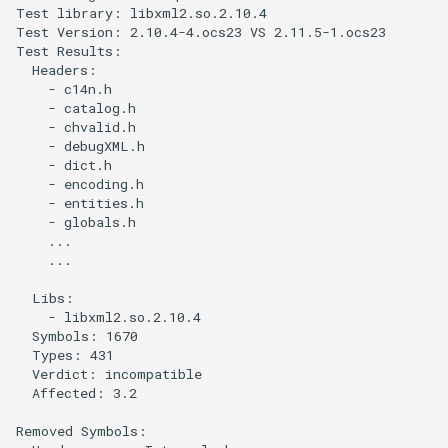
Test library: libxml2.so.2.10.4

Test Version: 2.10.4-4.ocs23 VS 2.11.5-1.ocs23

Test Results:

  Headers:

    - c14n.h

    - catalog.h

    - chvalid.h

    - debugXML.h

    - dict.h

    - encoding.h

    - entities.h

    - globals.h

    ...

    ...

  Libs:

    - libxml2.so.2.10.4

  Symbols: 1670

  Types: 431

  Verdict: incompatible

  Affected: 3.2

Removed Symbols:
