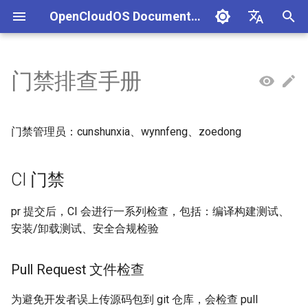
OpenCloudOS Documentation
I
中文
n
English
门禁排查手册
组织架构
OpenCloudOS 版本介绍
OpenCloudOS 8 用户文档
Adaptation Process
CentOS停服背景与应对方案
安全事件处置说明
一、项目管理
文档库贡献指南
编译构建指南
新增软件包指南
CI 门禁
跟踪社区 Release
OpenCloudOS 社区版本贡献
内核驱动移植开发
SIG总览
OpenCloudOS Stream 23
快速入门
OC9 快速入门
Hardware Adaptation
编写用例
新增节点
创建任务
i
指南
说明
t
社区准则
OpenCloudOS v8.8发行说明
OpenCloudOS 9/Stream 用
软件兼容性测试指标
CentOS8迁移到
镜像签名验证指南
二、用例管理
Documentation format guide
ocspkg使用指南
软件包打包指导
跟踪社区 Commit
应用移植开发参考文档
Pull Request 文件检查
基础配置
安装启动指南
Commercial Software
提取用例
新增集群
执行任务
门禁管理员：cunshunxia、wynnfeng、zoedong
户文档
OpenCloudOS8
OCS23 Loongarch64 版本
Adaptation
i
行说明
社区SIG
OpenCloudOS v8.6发行说明
硬件兼容性测试指标
漏洞数据API文档
三、执行环境
依赖分析工具
API文档
编译构建测试
系统管理
系统管理指南
导入用例
a
CI 门禁
CentOS7迁移到
OpenSouce Software
OpenCloudOS8
Adaptation
镜像源地址
OpenCloudOS v9.0发行说明
Adaptation Lists
四、任务管理
安装/卸载测试
内核更新
网络管理指南
用例集
l
pr 提交后，CI 会进行一系列检查，包括：编译构建测试、
i
CentOS7迁移到
邮件列表
OpenCloudOS v9.2发行说明
Adaptation FAQ
安全合规
系统状态监控
存储和文件系统管理指南
安装/卸载测试、安全合规检验
OpenCloudOS7
z
OpenCloudOS v9.4发行说明
1. 门禁流程简介
安全加固
开发与调测指南
Pull Request 文件检查
i
OpenCloudOS8升级
n
OpenCloudOS9
OpenCloudOS v9.6发行说明
2. 门禁常用操作
存储管理
容器和虚拟化指南
为避免开发者误上传源码包到 git 仓库，会检查 pull