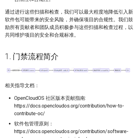
有变化且有影响
通过进行这些扫描和检查，我们可以最大程度地降低引入新
软件包可能带来的安全风险，并确保项目的合规性。我们鼓
有变化但无影响
励所有贡献者和团队成员积极参与这些扫描和检查过程，以
共同维护项目的安全和合规标准。
特殊情况
如何解读abidiff详细日
1. 门禁流程简介
志
3.3.6.5 api失败
相关指导文档：
C/C++/JAVA 兼容性检
查结果
OpenCloudOS 社区版本贡献指南:
https://docs.opencloudos.org/contribution/how-to-
Python 兼容性检查结
contribute-oc/
果
软件包管理原则：
https://docs.opencloudos.org/contribution/software-
3.3.6.6 executable失败