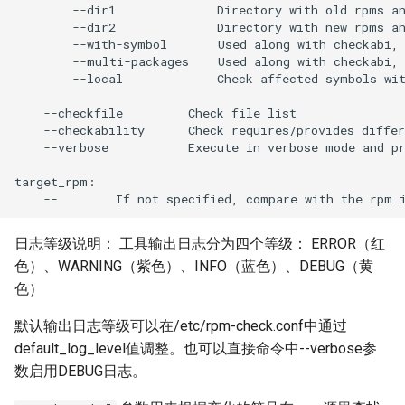
        --dir1              Directory with old rpms an
        --dir2              Directory with new rpms an
        --with-symbol       Used along with checkabi, 
        --multi-packages    Used along with checkabi, 
        --local             Check affected symbols wit
    --checkfile         Check file list

    --checkability      Check requires/provides differ
    --verbose           Execute in verbose mode and pr
target_rpm:

日志等级说明： 工具输出日志分为四个等级： ERROR（红
色）、WARNING（紫色）、INFO（蓝色）、DEBUG（黄
色）
默认输出日志等级可以在/etc/rpm-check.conf中通过
default_log_level值调整。也可以直接命令中--verbose参
数启用DEBUG日志。