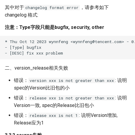
其中对于
，请参考如下
changelog format error
changelog 格式:
注意：Type字段只能是bugfix, security, other
* Thu Oct 12 2023 wynnfeng <wynnfeng@tencent.com> - 0.
- [Type] bugfix

二、version_release相关失败
错误：
: 说明
version xxx is not greater than xxx
spec的Version比旧包的小
错误：
: 说明
release xxx is not greater than xxx
Version一致, spec的Release比旧包小
错误：
: 说明Version增加,
release xxx is not 1
Release应为1