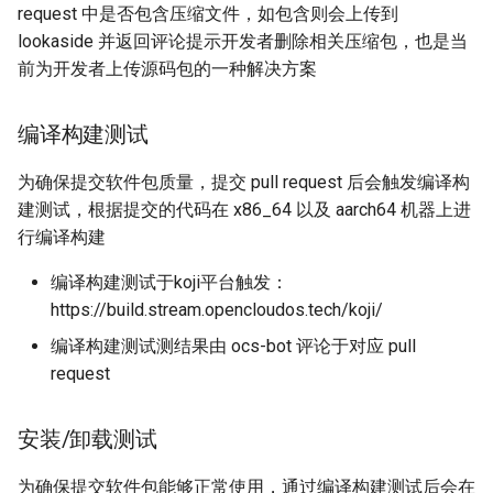
request 中是否包含压缩文件，如包含则会上传到
g
迁移与升级常见问题FAQ
OpenCloudOS Stream 发行
2.1 门禁支持命令列表
网络管理
导入镜像到云
lookaside 并返回评论提示开发者删除相关压缩包，也是当
s
说明
前为开发者上传源码包的一种解决方案
2.2 重试
导入镜像到云
典型应用部署
e
编译构建测试
a
3. 门禁检查项以及问题排查
OC AI镜像
r
为确保提交软件包质量，提交 pull request 后会触发编译构
3.1 检查项介绍
基于OC AI的最佳实践
建测试，根据提交的代码在 x86_64 以及 aarch64 机器上进
c
行编译构建
3.2 rpm-check 工具介绍
h
编译构建测试于koji平台触发：
3.2.1 安装方法
https://build.stream.opencloudos.tech/koji/
编译构建测试测结果由 ocs-bot 评论于对应 pull
3.2.2 使用方法
request
3.3 问题排查方式
安装/卸载测试
3.3.1 spec失败
为确保提交软件包能够正常使用，通过编译构建测试后会在