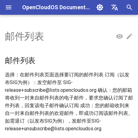
OpenCloudOS Documentation
I
中文
n
English
邮件列表
SIG总览
邮件列表
OpenCloudOS 版本介绍
OpenCloudOS 8 用户文档
Adaptation Process
CentOS停服背景与应对方案
安全事件处置说明
一、项目管理
贡献须知
OpenCloudOS Stream 23
快速入门
OC9 快速入门
Hardware Adaptation
编写用例
新增节点
创建任务
文档库贡献指南
OpenCloudOS Stream
i
说明
t
OpenCloudOS v8.8发行说明
OpenCloudOS 9/Stream 用
软件兼容性测试指标
CentOS8迁移到
镜像签名验证指南
二、用例管理
如何参与文档贡献
基础配置
安装启动指南
Commercial Software
提取用例
新增集群
执行任务
Documentation format gui
OpenCloudOS
邮件列表
户文档
OpenCloudOS8
OCS23 Loongarch64 版本
Adaptation
i
行说明
OpenCloudOS v8.6发行说明
硬件兼容性测试指标
漏洞数据API文档
三、执行环境
如何参与代码贡献
系统管理
系统管理指南
导入用例
Kernel Development Guide
选择：在邮件列表页面选择要订阅的邮件列表 订阅（以发
a
CentOS7迁移到
OpenSouce Software
布SIG为例）：发空邮件至 SIG-
OpenCloudOS8
Adaptation
OpenCloudOS v9.0发行说明
Adaptation Lists
四、任务管理
内核更新
网络管理指南
用例集
系统开发文档
l
release+subscribe@lists.opencloudos.org 确认：您的邮箱
将收到一封来自邮件列表的电子邮件，要求您确认订阅了邮
i
CentOS7迁移到
OpenCloudOS v9.2发行说明
Adaptation FAQ
系统状态监控
存储和文件系统管理指南
Contribution License
件列表，回复该电子邮件确认订阅 成功：您的邮箱收到来
OpenCloudOS7
z
Agreement
自一封来自邮件列表的欢迎邮件，即成功订阅该邮件列表。
OpenCloudOS v9.4发行说明
安全加固
开发与调测指南
i
如需退订（以发布SIG为例），发邮件至SIG-
OpenCloudOS8升级
release+unsubscribe@lists.opencloudos.org
n
OpenCloudOS9
OpenCloudOS v9.6发行说明
存储管理
容器和虚拟化指南