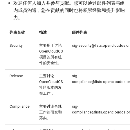
欢迎任何人加入并参与贡献。您可以通过邮件列表与组
g
迁移与升级常见问题FAQ
OpenCloudOS Stream 发行
网络管理
导入镜像到云
内成员沟通，您在贡献的同时也将积累经验和提升影响
s
说明
力。
导入镜像到云
典型应用部署
e
列表名称
描述
邮件列表
a
OC AI镜像
Security
主要用于讨论
sig-security@lists.opencloudos.o
r
基于OC AI的最佳实践
OpenCloudOS
c
项目的所有组
件的安全性。
h
Release
主要讨论
sig-
OpenCloudOS
compliance@lists.opencloudos.o
社区版本的发
布工作 。
Compliance
主要讨论合规
sig-
工作的研究和
compliance@lists.opencloudos.o
落实。