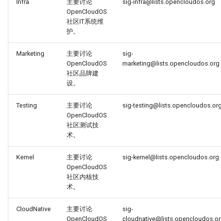
Infra
主要讨论
sig-infra@lists.opencloudos.org
OpenCloudOS
社区IT系统维
护。
Marketing
主要讨论
sig-
OpenCloudOS
marketing@lists.opencloudos.org
社区品牌建
设。
Testing
主要讨论
sig-testing@lists.opencloudos.or
OpenCloudOS
社区测试技
术。
Kernel
主要讨论
sig-kernel@lists.opencloudos.org
OpenCloudOS
社区内核技
术。
CloudNative
主要讨论
sig-
OpenCloudOS
cloudnative@lists.opencloudos.o