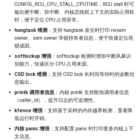
CONFIG_RCU_CPU_STALL_CPUTIME，RCU stall 时可
libtpms 0.9.7
输出硬中断、软中断、内核态线程上下文的实际占用耗
时，便于定位 CPU 占用异常。
libvirt 9.10.0
hungtask 维测
：支持 hungtask 发生时打印 rwsem
owner、sem owner 等锁持有者信息，便于快速定位死
12. 监控与高可用
锁成因。
grafana-pcp 5.3.0
softlockup 增强
：softlockup 检测时增加中断风暴识
别能力，快速区分 CPU 占用来源。
pacemaker 2.1.8
CSD lock 维测
：支持 CSD lock 长时间等待时的诊断信
息输出。
frr 10.0.3
printk 调用者信息
：内核 printk 支持附加调用者信息
（caller_id），提升日志的可追溯性。
13. 开发工具链
kfence 增强
：支持基于采样的内存越界检测，显著降
git 2.43.7
低运行时开销。
内核 panic 增强
：支持配置 panic 时打印更多内核上下
meson 1.4.2
文信息。