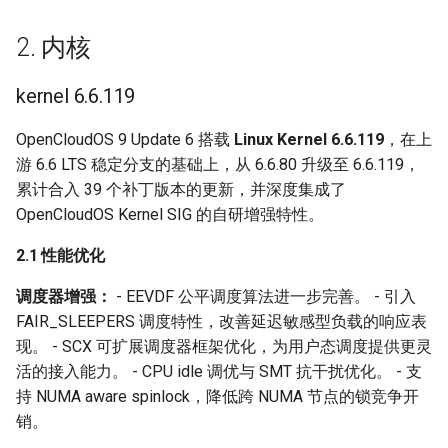
nss 3.112
2. 内核
nspr 4.36
kernel 6.6.119
opensc 0.26.0
OpenCloudOS 9 Update 6 搭载
Linux Kernel 6.6.119
，在上
keylime 7.12.2
游 6.6 LTS 稳定分支的基础上，从 6.6.80 升级至 6.6.119，
累计合入 39 个补丁版本的更新，并深度集成了
lasso 2.9.0
OpenCloudOS Kernel SIG 的自研增强特性。
freeipa 4.12.5
2.1 性能优化
8. 容器与云原生
调度器增强：
- EEVDF 公平调度算法进一步完善。 - 引入
FAIR_SLEEPERS 调度特性，改善延迟敏感型负载的响应表
moby 29.3.1
现。 - SCX 可扩展调度器框架优化，为用户态调度提供更灵
活的接入能力。 - CPU idle 调优与 SMT 抗干扰优化。 - 支
containerd 1.7.29
持 NUMA aware spinlock，降低跨 NUMA 节点的锁竞争开
销。
buildah 1.41.4