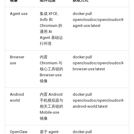
镜像
组件范围
获取方式
Agent use
集成 XFCE、
docker pull
Xvfb 和
opencloudos/opencloudos9-
Chromium 的
agent-use:latest
通用 AI
Agent 基础运
行环境
Browser
内置
docker pull
use
Chromium 与
opencloudos/opencloudos9-
核心工具链的
browser-use:latest
Browser-use
镜像
Android
内置 Android
docker pull
world
手机模拟器与
opencloudos/opencloudos9-
相关工具链的
android-world:latest
Mobile-use
镜像
OpenClaw
基于 agent-
docker pull