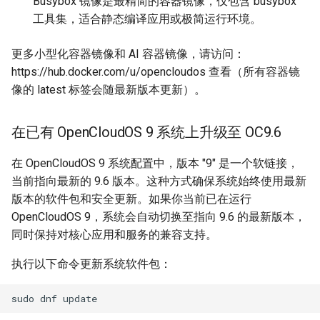
Busybox 镜像是最精简的容器镜像，仅包含 busybox
mysql 8.0.45
工具集，适合静态编译应用或极简运行环境。
postgresql 15.16
更多小型化容器镜像和 AI 容器镜像，请访问：
https://hub.docker.com/u/opencloudos 查看（所有容器镜
6. Web 服务与框架
像的 latest 标签会随最新版本更新）。
httpd 2.4.67
在已有 OpenCloudOS 9 系统上升级至 OC9.6
nginx 1.26.3
在 OpenCloudOS 9 系统配置中，版本 "9" 是一个软链接，
tomcat 9.0.117
当前指向最新的 9.6 版本。这种方式确保系统始终使用最新
版本的软件包和安全更新。如果你当前已在运行
python-django 5.2.11
OpenCloudOS 9，系统会自动切换至指向 9.6 的最新版本，
同时保持对核心应用和服务的兼容支持。
mod_security 2.9.9
执行以下命令更新系统软件包：
7. 密码学与安全库
sudo
dnf