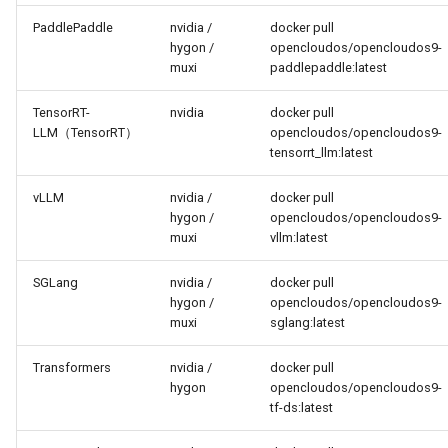
PaddlePaddle
nvidia /
docker pull
hygon /
opencloudos/opencloudos9-
muxi
paddlepaddle:latest
TensorRT-
nvidia
docker pull
LLM（TensorRT）
opencloudos/opencloudos9-
tensorrt_llm:latest
vLLM
nvidia /
docker pull
hygon /
opencloudos/opencloudos9-
muxi
vllm:latest
SGLang
nvidia /
docker pull
hygon /
opencloudos/opencloudos9-
muxi
sglang:latest
Transformers
nvidia /
docker pull
hygon
opencloudos/opencloudos9-
tf-ds:latest