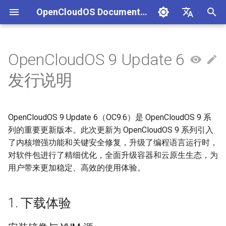
OpenCloudOS Documentation
I
中文
n
English
OpenCloudOS 9 Update 6
组织架构
1. 下载体验
OpenCloudOS Stream 23 发行
OpenCloudOS 8 用户文档
Adaptation Process
CentOS停服背景与应对方案
安全事件处置说明
一、项目管理
贡献须知
SIG总览
快速入门
OC9 快速入门
Hardware Adaptation
编写用例
新增节点
创建任务
文档库贡献指南
OpenCloudOS Stream
i
发行说明
说明
t
社区准则
OpenCloudOS 9/Stream 用
软件兼容性测试指标
CentOS8迁移到
镜像签名验证指南
二、用例管理
如何参与文档贡献
安装镜像与 YUM 源
基础配置
安装启动指南
Commercial Software
提取用例
新增集群
执行任务
Documentation format gui
OpenCloudOS
OCS23 Loongarch64 版本发
户文档
OpenCloudOS8
Adaptation
i
行说明
OpenCloudOS 9 Update 6（OC9.6）是 OpenCloudOS 9 系
社区SIG
硬件兼容性测试指标
漏洞数据API文档
三、执行环境
如何参与代码贡献
ISO 镜像
系统管理
系统管理指南
导入用例
Kernel Development Guide
a
CentOS7迁移到
列的重要更新版本。此次更新为 OpenCloudOS 9 系列引入
OpenSouce Software
OpenCloudOS8
Adaptation
镜像源地址
Adaptation Lists
四、任务管理
了内核增强功能和关键安全修复，升级了编程语言运行时，
QCOW2 镜像
内核更新
网络管理指南
用例集
系统开发文档
l
对软件包进行了精细优化，全面升级容器和云原生生态，为
i
CentOS7迁移到
邮件列表
Adaptation FAQ
Docker 镜像
系统状态监控
存储和文件系统管理指南
Contribution License
用户带来更加稳定、高效的使用体验。
OpenCloudOS7
z
Agreement
在已有 OpenCloudOS 9 系
安全加固
开发与调测指南
i
1. 下载体验
OpenCloudOS8升级
统上升级至 OC9.6
n
OpenCloudOS9
存储管理
容器和虚拟化指南