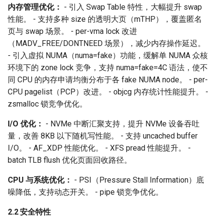
内存管理优化：
- 引入 Swap Table 特性，大幅提升 swap
性能。 - 支持多种 size 的透明大页（mTHP），覆盖匿名
etcd 3.5.28
页与 swap 场景。 - per-vma lock 改进
（MADV_FREE/DONTNEED 场景），减少内存操作延迟。
netavark 1.16.0
- 引入虚拟 NUMA（numa=fake）功能，缓解单 NUMA 众核
环境下的 zone lock 竞争，支持 numa=fake=4C 语法，使不
aardvark-dns 1.16.0
同 CPU 的内存申请均衡分布于各 fake NUMA node。 - per-
CPU pagelist（PCP）改进。 - objcg 内存统计性能提升。 -
bubblewrap 0.11.0
zsmalloc 锁竞争优化。
conmon 2.1.13
I/O 优化：
- NVMe 中断汇聚支持，提升 NVMe 设备吞吐
量，改善 8KB 以下随机写性能。 - 支持 uncached buffer
9. 图形与多媒体
I/O。 - AF_XDP 性能优化。 - XFS pread 性能提升。 -
batch TLB flush 优化页面回收路径。
firefox 140.10.0
CPU 与系统优化：
- PSI（Pressure Stall Information）底
babl 0.1.118
噪降低，支持动态开关。 - pipe 锁竞争优化。
gegl04 0.4.66
2.2 安全特性