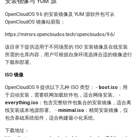
安装镜像与 YUM 源
2. 内核
g
迁移与升级常见问题FAQ
网络管理
导入镜像到云
OpenCloudOS 9.6 的安装镜像及 YUM 源软件包可从
s
kernel 6.6.119
OpenCloudOS 镜像站获取：
导入镜像到云
典型应用部署
e
2.1 性能优化
https://mirrors.opencloudos.tech/opencloudos/9.6/
a
OC AI镜像
2.2 安全特性
该目录下提供适用于不同场景的 ISO 安装镜像及在线安装
r
基于OC AI的最佳实践
所需的仓库内容，用户可根据自身环境选择合适的镜像进行
c
2.3 可观测性与维测增强
下载和部署。
h
ISO 镜像
2.4 新硬件与驱动支持
OpenCloudOS 9 提供以下几种 ISO 类型： -
boot.iso
：用
2.5 重要 Bug 修复
于启动安装，需要联网加载软件包，适合网络安装。 -
everything.iso
：包含完整软件包集合的安装镜像，适合离
3. AI 大模型生态
线安装或本地源部署。 -
minimal.iso
：精简安装镜像，仅
包含基础系统组件，适合构建最小化系统。
3.1 AI 软件栈
下载地址：
AI 软件栈支持概览