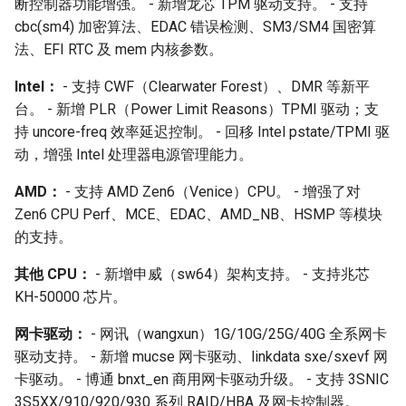
断控制器功能增强。 - 新增龙芯 TPM 驱动支持。 - 支持
KonaJDK LoongArch 包整合
cbc(sm4) 加密算法、EDAC 错误检测、SM3/SM4 国密算
法、EFI RTC 及 mem 内核参数。
其他
Intel：
- 支持 CWF（Clearwater Forest）、DMR 等新平
17. 其他资源
台。 - 新增 PLR（Power Limit Reasons）TPMI 驱动；支
持 uncore-freq 效率延迟控制。 - 回移 Intel pstate/TPMI 驱
动，增强 Intel 处理器电源管理能力。
AMD：
- 支持 AMD Zen6（Venice）CPU。 - 增强了对
Zen6 CPU Perf、MCE、EDAC、AMD_NB、HSMP 等模块
的支持。
其他 CPU：
- 新增申威（sw64）架构支持。 - 支持兆芯
KH-50000 芯片。
网卡驱动：
- 网讯（wangxun）1G/10G/25G/40G 全系网卡
驱动支持。 - 新增 mucse 网卡驱动、linkdata sxe/sxevf 网
卡驱动。 - 博通 bnxt_en 商用网卡驱动升级。 - 支持 3SNIC
3S5XX/910/920/930 系列 RAID/HBA 及网卡控制器。