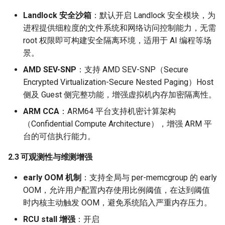
Landlock 安全沙箱
：默认开启 Landlock 安全模块，为
gjs 1.84.1
进程提供细粒度的文件系统和网络访问控制能力，无需
root 权限即可构建安全隔离环境，适用于 AI 编程等场
mozjs 128.14.0（新增）
景。
10. 本地化与国际化
AMD SEV-SNP
：支持 AMD SEV-SNP（Secure
Encrypted Virtualization-Secure Nested Paging）Host
icu 74.2（oc9 补丁更新）
侧及 Guest 侧完整功能，增强虚拟机内存加密隔离性。
ARM CCA
：ARM64 平台支持机密计算架构
11. 存储与虚拟化
（Confidential Compute Architecture），增强 ARM 平
台的可信执行能力。
libmicrohttpd 1.0.2
2.3 可观测性与维测增强
ostree 2025.5
early OOM 机制
：支持全局与 per-memcgroup 的 early
luksmeta 10
OOM，允许用户配置内存使用比例阈值，在达到阈值
时内核主动触发 OOM，避免系统陷入严重内存压力。
libiscsi 1.20.0
RCU stall 增强
：开启