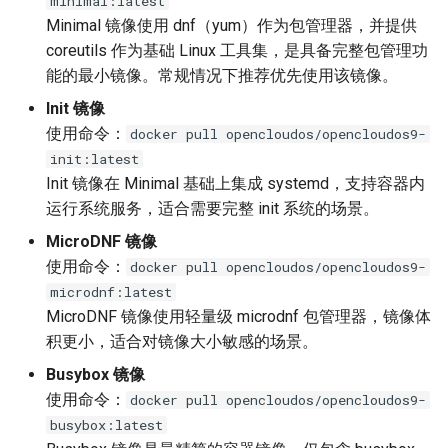
minimal:latest
Minimal 镜像使用 dnf（yum）作为包管理器，并提供
php 8.3.20
coreutils 作为基础 Linux 工具集，是具备完整包管理功
能的最小镜像。常规情况下推荐优先使用该镜像。
Java（KonaJDK）
Init 镜像
使用命令：
docker pull opencloudos/opencloudos9-
java-8-konajdk 8.0.25
init:latest
Init 镜像在 Minimal 基础上集成 systemd，支持容器内
java-11-konajdk 11.0.30
运行系统服务，适合需要完整 init 系统的场景。
java-17-konajdk 17.0.17
MicroDNF 镜像
使用命令：
docker pull opencloudos/opencloudos9-
java-21-konajdk（EPOL 仓
microdnf:latest
库）
MicroDNF 镜像使用轻量级 microdnf 包管理器，镜像体
积更小，适合对镜像大小敏感的场景。
5. 数据库
Busybox 镜像
使用命令：
docker pull opencloudos/opencloudos9-
mariadb 10.11.15
busybox:latest