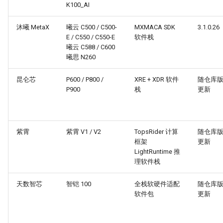
K100_AI
沐曦 MetaX
曦云 C500 / C500-
MXMACA SDK
3.1.0.26
E / C550 / C550-E
软件栈
曦云 C588 / C600
曦思 N260
昆仑芯
P600 / P800 /
XRE + XDR 软件
随仓库
P900
栈
更新
紫霄
紫霄 V1 / V2
TopsRider 计算
随仓库
框架
更新
LightRuntime 推
理软件栈
天数智芯
智铠 100
全栈软硬件适配
随仓库
软件包
更新