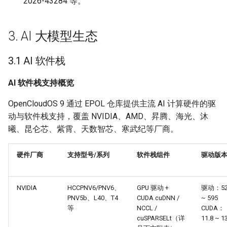
2026-43284 等。
3. AI 大模型生态
3.1 AI 软件栈
AI 软件栈支持概览
OpenCloudOS 9 通过 EPOL 仓库提供主流 AI 计算硬件的驱
动与软件栈支持，覆盖 NVIDIA、AMD、昇腾、海光、沐
曦、昆仑芯、紫霄、天数智芯、寒武纪等厂商。
硬件厂商
支持型号/系列
软件栈组件
驱动版
NVIDIA
HCCPNV6/PNV6、
GPU 驱动 +
驱动：52
PNV5b、L40、T4
CUDA cuDNN /
~ 595
等
NCCL /
CUDA：
cuSPARSELt（详
11.8 ~ 1