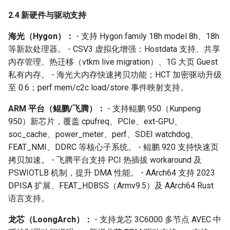
gcc 12.3.1.8
2.4 新硬件与驱动支持
海光（Hygon）：
llvm 17.0.6
- 支持 Hygon family 18h model 8h、18h
等新款处理器。 - CSV3 虚拟化增强：Hostdata 支持、共享
14. 硬件支持与内核模块管理
内存管理、热迁移（vtkm live migration）、1G 大页 Guest
私有内存。 - 海光大内存快速拷贝功能；HCT 加密驱动升级
linux-firmware 20250917
至 0.6；perf mem/c2c load/store 事件映射支持。
ARM 平台（鲲鹏/飞腾）：
- 支持鲲鹏 950（Kunpeng
microcode_ctl 20250812
950）新芯片，覆盖 cpufreq、PCIe、ext-GPU、
soc_cache、power_meter、perf、SDEI watchdog、
dkms 3.2.2（新增）
FEAT_NMI、DDRC 等核心子系统。 - 鲲鹏 920 支持快速页
拷贝加速。 - 飞腾平台支持 PCI 热插拔 workaround 及
15. 新增软件包
PSWIOTLB 机制，提升 DMA 性能。 - AArch64 支持 2023
DPISA 扩展、FEAT_HDBSS（Armv9.5）及 AArch64 Rust
16. 移除与整合的软件包
语言支持。
LLVM 相关包整合
龙芯（LoongArch）：
- 支持龙芯 3C6000 多节点 AVEC 中