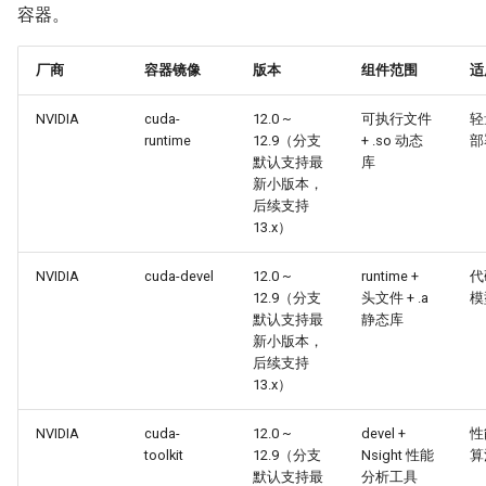
容器。
厂商
容器镜像
版本
组件范围
适
NVIDIA
cuda-
12.0 ~
可执行文件
轻
runtime
12.9（分支
+ .so 动态
部
默认支持最
库
新小版本，
后续支持
13.x）
NVIDIA
cuda-devel
12.0 ~
runtime +
代
12.9（分支
头文件 + .a
模
默认支持最
静态库
新小版本，
后续支持
13.x）
NVIDIA
cuda-
12.0 ~
devel +
性
toolkit
12.9（分支
Nsight 性能
算
默认支持最
分析工具