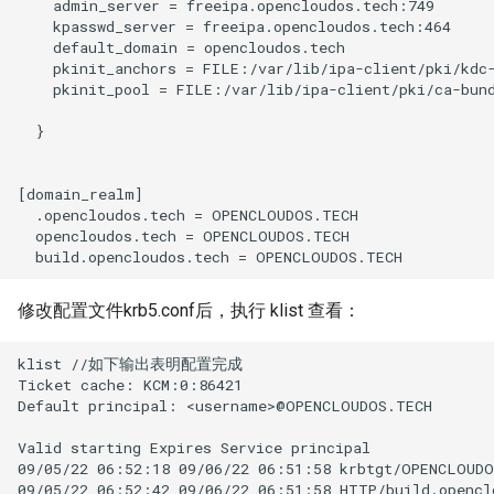
    admin_server = freeipa.opencloudos.tech:749

    kpasswd_server = freeipa.opencloudos.tech:464

    default_domain = opencloudos.tech

    pkinit_anchors = FILE:/var/lib/ipa-client/pki/kdc-
    pkinit_pool = FILE:/var/lib/ipa-client/pki/ca-bund
  }

[domain_realm]

  .opencloudos.tech = OPENCLOUDOS.TECH

  opencloudos.tech = OPENCLOUDOS.TECH

修改配置文件krb5.conf后，执行 klist 查看：
klist //如下输出表明配置完成

Ticket cache: KCM:0:86421

Default principal: <username>@OPENCLOUDOS.TECH

Valid starting Expires Service principal

09/05/22 06:52:18 09/06/22 06:51:58 krbtgt/OPENCLOUDO
09/05/22 06:52:42 09/06/22 06:51:58 HTTP/build.opencl