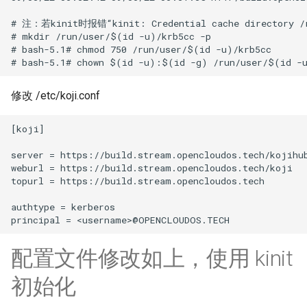
# 注：若kinit时报错“kinit: Credential cache directory /
# mkdir /run/user/$(id -u)/krb5cc -p

# bash-5.1# chmod 750 /run/user/$(id -u)/krb5cc

修改 /etc/koji.conf
[koji]

server = https://build.stream.opencloudos.tech/kojihub
weburl = https://build.stream.opencloudos.tech/koji

topurl = https://build.stream.opencloudos.tech

authtype = kerberos

配置文件修改如上，使用 kinit
初始化