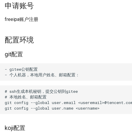
申请账号
g
迁移与升级常见问题FAQ
OpenCloudOS Stream 发行
配置修改
网络管理
导入镜像到云
s
说明
freeipa账户注册
导入镜像到云
典型应用部署
e
a
OC AI镜像
配置环境
r
基于OC AI的最佳实践
git配置
c
h
- gitee公钥配置

# ssh生成本机秘钥，提交公钥到gitee

# 本地姓名、邮箱配置

git config --global user.email <useremail>@tencent.com
koji配置