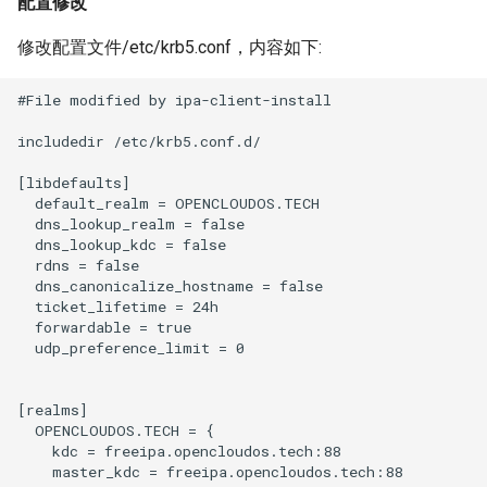
配置修改
修改配置文件/etc/krb5.conf，内容如下:
#File modified by ipa-client-install

includedir /etc/krb5.conf.d/

[libdefaults]

  default_realm = OPENCLOUDOS.TECH

  dns_lookup_realm = false

  dns_lookup_kdc = false

  rdns = false

  dns_canonicalize_hostname = false

  ticket_lifetime = 24h

  forwardable = true

  udp_preference_limit = 0

[realms]

  OPENCLOUDOS.TECH = {

    kdc = freeipa.opencloudos.tech:88

    master_kdc = freeipa.opencloudos.tech:88
