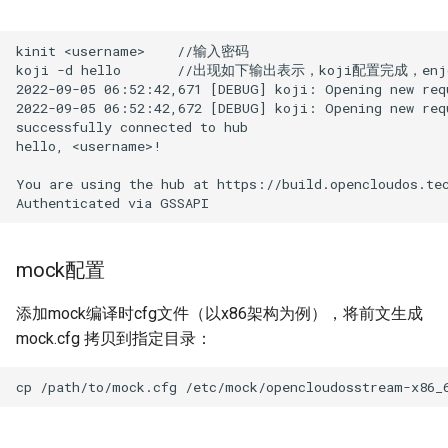
kinit <username>    //输入密码

koji -d hello       //出现如下输出表示，koji配置完成，enjo
2022-09-05 06:52:42,671 [DEBUG] koji: Opening new requ
2022-09-05 06:52:42,672 [DEBUG] koji: Opening new requ
successfully connected to hub

hello, <username>!

You are using the hub at https://build.opencloudos.tec
mock配置
添加mock编译时cfg文件（以x86架构为例），将前文生成
mock.cfg 拷贝到指定目录：