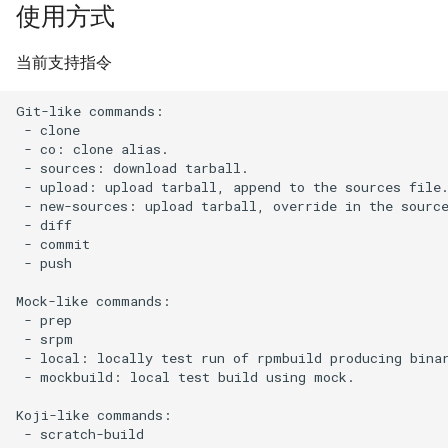
使用方式
当前支持指令
Git-like commands:

 - clone

 - co: clone alias.

 - sources: download tarball.

 - upload: upload tarball, append to the sources file.
 - new-sources: upload tarball, override in the source
 - diff

 - commit

 - push

Mock-like commands:

 - prep

 - srpm

 - local: locally test run of rpmbuild producing binar
 - mockbuild: local test build using mock.

Koji-like commands:

 - scratch-build
