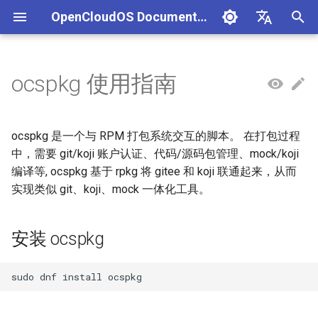
OpenCloudOS Documentation
I
中文
n
English
ocspkg 使用指南
组织架构
OpenCloudOS 版本介绍
OpenCloudOS 8 用户文档
Adaptation Process
CentOS停服背景与应对方案
安全事件处置说明
一、项目管理
文档库贡献指南
安装 ocspkg
新增软件包指南
CI 门禁流程
跟踪社区 Release
OpenCloudOS 社区版本贡献
内核驱动移植开发
SIG总览
OpenCloudOS Stream 23
快速入门
OC9 快速入门
Hardware Adaptation
编写用例
新增节点
创建任务
i
指南
说明
t
社区准则
OpenCloudOS v8.8发行说明
OpenCloudOS 9/Stream 用
软件兼容性测试指标
CentOS8迁移到
镜像签名验证指南
二、用例管理
Documentation format guide
申请账号
软件包打包指导
门禁排查手册
跟踪社区 Commit
应用移植开发参考文档
基础配置
安装启动指南
Commercial Software
提取用例
新增集群
执行任务
ocspkg 是一个与 RPM 打包系统交互的脚本。 在打包过程
户文档
OpenCloudOS8
OCS23 Loongarch64 版本
Adaptation
i
中，需要 git/koji 账户认证、代码/源码包管理、mock/koji
行说明
社区SIG
OpenCloudOS v8.6发行说明
硬件兼容性测试指标
漏洞数据API文档
三、执行环境
配置环境
依赖分析工具
API文档
系统管理
系统管理指南
导入用例
编译等, ocspkg 基于 rpkg 将 gitee 和 koji 联通起来，从而
a
CentOS7迁移到
OpenSouce Software
实现类似 git、koji、mock 一体化工具。
OpenCloudOS8
Adaptation
镜像源地址
OpenCloudOS v9.0发行说明
Adaptation Lists
四、任务管理
git配置
内核更新
网络管理指南
用例集
l
i
CentOS7迁移到
邮件列表
OpenCloudOS v9.2发行说明
Adaptation FAQ
安装 ocspkg
koji配置
系统状态监控
存储和文件系统管理指南
OpenCloudOS7
z
OpenCloudOS v9.4发行说明
安装
安全加固
开发与调测指南
i
OpenCloudOS8升级
n
OpenCloudOS9
OpenCloudOS v9.6发行说明
kinit初始化
存储管理
容器和虚拟化指南