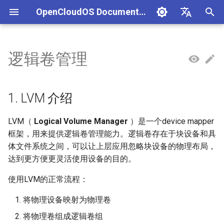
OpenCloudOS Documentation
I
中文
n
English
逻辑卷管理
组织架构
OpenCloudOS 版本介绍
快速入门
使用Anaconda_ISO镜像安装
本地化管理
网络配置指南
1. LVM 介绍
GCC开发指南
容器用户指南
导入镜像到阿里云
MySQL服务器搭建指南
AI镜像概述
AI应用实践
Adaptation Process
CentOS停服背景与应对方案
安全事件处置说明
一、项目管理
贡献须知
SIG总览
OpenCloudOS Stream 23
文件系统
网络使用指南
导入镜像到华为云
systemd工具使用及服务
cgroup使用
vLLM大模型部署指南
NVIDIA环境
Hardware Adaptation
编写用例
新增节点
创建任务
文档库贡献指南
OpenCloudOS Stream
i
说明
t
社区准则
OpenCloudOS v8.8发行说明
基础配置
使用虚拟机镜像安装
用户管理
网络诊断指南
2. 物理卷管理
LLVM/Clang
虚拟化用户指南
MariaDB服务器搭建指南
AI镜像列表
GPU部署实践
软件兼容性测试指标
CentOS8迁移到
镜像签名验证指南
二、用例管理
如何参与文档贡献
逻辑卷管理
dbus机制和使用
SGLang大模型部署指南
AMD环境
Commercial Software
提取用例
新增集群
执行任务
Documentation format gui
OpenCloudOS
1. LVM 介绍
OpenCloudOS8
OCS23 Loongarch64 版本
Adaptation
i
行说明
社区SIG
OpenCloudOS v8.6发行说明
系统管理
使用容器镜像安装
软件包管理
OpenSSH使用指南
GO开发指南
OpenStack Wallaby 版本部署
PostgreSQL服务器搭建指南
硬件兼容性测试指标
漏洞数据API文档
三、执行环境
如何参与代码贡献
2.1 创建物理卷
可用的存储选项
udev机制和使用
PyTorch大模型部署指南
海光环境
导入用例
Kernel Development Guide
LVM（
Logical Volume Manager
）是一个device mapper
a
指南
CentOS7迁移到
OpenSouce Software
框架，用来提供逻辑卷管理能力。逻辑卷存在于块设备和具
OpenCloudOS8
Adaptation
镜像源地址
OpenCloudOS v9.0发行说明
内核更新
桌面安装
日志管理
DHCP服务配置指南
RUST开发指南
SQLite使用指南
Adaptation Lists
四、任务管理
2.2 查看物理卷
TensorFlow大模型部署指
沐曦环境
用例集
系统开发文档
l
体文件系统之间，可以让上层应用忽略块设备的物理布局，
OpenStack Zed 版本部署指南
达到更方便更灵活使用设备的目的。
i
CentOS7迁移到
邮件列表
OpenCloudOS v9.2发行说明
系统状态监控
系统引导管理
系统和服务管理
NTP配置指南
Python开发指南
HA(PCS)部署文档
Adaptation FAQ
2.3 修改物理卷属性
PaddlePaddle大模型部署
昇腾环境
Contribution License
OpenCloudOS7
z
Kubernetes部署指南
南
Agreement
使用LVM的正常流程：
OpenCloudOS v9.4发行说明
安全加固
UEFI引导启动项管理
资源控制管理
邮件服务使用指南
Perl开发指南
Hadoop使用指南
2.4 删除物理卷
i
将物理设备映射为物理卷
OpenCloudOS8升级
机密计算-海光用户指南
TensorRT-LLM大模型部署
n
OpenCloudOS9
南
OpenCloudOS v9.6发行说明
存储管理
initramfs制作
3. 逻辑卷组管理
Java开发指南
MariaDB集群部署搭建指南
将物理卷组成逻辑卷组