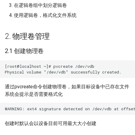
g
在逻辑卷组中划分逻辑卷
迁移与升级常见问题FAQ
Transformers+Deepspee
OpenCloudOS Stream 发行
网络管理
plymouth(系统启动动画)
dotnet开发指南
3.1 创建卷组
使用逻辑卷，格式化文件系统
s
模型部署指南
说明
导入镜像到云
安全启动
Luajit开发指南
3.2 查看卷组
e
Youtu-agent大模型部署指
2. 物理卷管理
a
QT开发指南
3.3 修改卷组属性
WeKnora大模型部署指南
r
2.1 创建物理卷
Glibc可调参数使用指南
3.4 伸缩卷组
c
Browser-use部署指南
[root@localhost ~]# pvcreate /dev/vdb

kdump/crash
3.4.1 拓展
h
用户态coredump
3.4.2 缩减
通过pvcreate命令创建物理卷，如果目标设备中已存在文件
系统会提示是否需要格式化
ftrace
3.5 删除卷组
4. 逻辑卷管理
perf使用指南
创建时默认会以设备目前可用最大大小创建
eBPF及工具bcc和bpftrace
4.1 创建逻辑卷