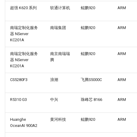
g
超强 K620 系列
软通计算机
鲲鹏920
ARM
迁移与升级常见问题FAQ
OpenCloudOS Stream 发行
网络管理
导入镜像到云
s
说明
导入镜像到云
典型应用部署
e
南瑞定制化服务
南瑞集团
鲲鹏920
ARM
器 NServer
a
OC AI镜像
KC201A
r
南瑞定制化服务
南京南瑞瑞
基于OC AI的最佳实践
鲲鹏920
ARM
c
器 NServer
腾
KC201A
h
CS5280F3
浪潮
飞腾S5000C
ARM
R5310 G3
中兴
珠峰芯 8166
ARM
Huanghe
黄河科技
鲲鹏920
ARM
OceanAI 900A2