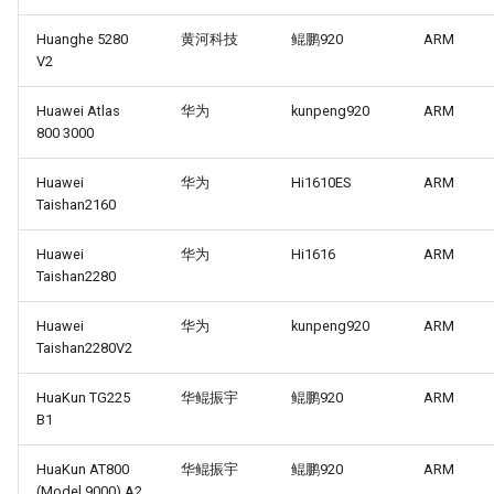
Huanghe 5280
黄河科技
鲲鹏920
ARM
V2
Huawei Atlas
华为
kunpeng920
ARM
800 3000
Huawei
华为
Hi1610ES
ARM
Taishan2160
Huawei
华为
Hi1616
ARM
Taishan2280
Huawei
华为
kunpeng920
ARM
Taishan2280V2
HuaKun TG225
华鲲振宇
鲲鹏920
ARM
B1
HuaKun AT800
华鲲振宇
鲲鹏920
ARM
(Model 9000) A2