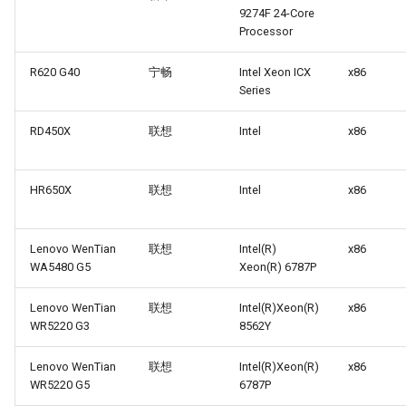
9274F 24-Core
Processor
R620 G40
宁畅
Intel Xeon ICX
x86
Series
RD450X
联想
Intel
x86
HR650X
联想
Intel
x86
Lenovo WenTian
联想
Intel(R)
x86
WA5480 G5
Xeon(R) 6787P
Lenovo WenTian
联想
Intel(R)Xeon(R)
x86
WR5220 G3
8562Y
Lenovo WenTian
联想
Intel(R)Xeon(R)
x86
WR5220 G5
6787P