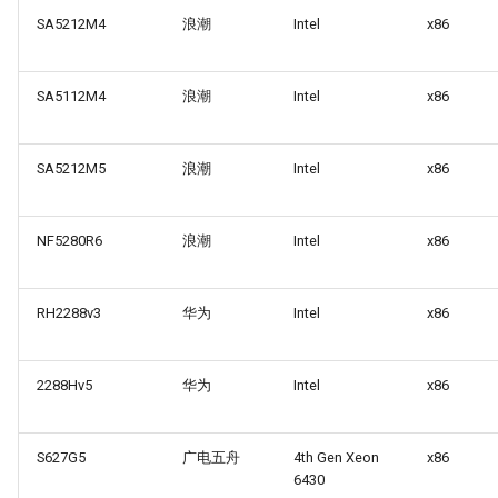
SA5212M4
浪潮
Intel
x86
SA5112M4
浪潮
Intel
x86
SA5212M5
浪潮
Intel
x86
NF5280R6
浪潮
Intel
x86
RH2288v3
华为
Intel
x86
2288Hv5
华为
Intel
x86
S627G5
广电五舟
4th Gen Xeon
x86
6430