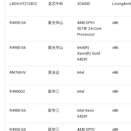
LADS-HT212812
龙芯中科
3C6000
LoongArc
R4950 G6
紫光华山
AMD EPYC
x86
9274F 24-Core
Processor
R4900 G6
紫光华山
Intel(R)
x86
Xeon(R) Gold
6426Y
RM760-IV
英业达
Intel
x86
R4900G3
新华三
Intel
x86
R4900 G6
新华三
Intel Xeon
x86
6426Y
R4950 G6
新华三
AMD EPYC
x86