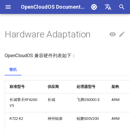
OpenCloudOS Documentation
I
中文
n
English
Hardware Adaptation
组织架构
OpenCloudOS 版本介绍
OpenCloudOS 8 用户文档
CentOS停服背景与应对方案
安全事件处置说明
一、项目管理
贡献须知
SIG总览
OpenCloudOS Stream 23
快速入门
OC9 快速入门
编写用例
新增节点
创建任务
文档库贡献指南
OpenCloudOS Stream
i
说明
t
社区准则
OpenCloudOS v8.8发行说明
OpenCloudOS 9/Stream 用
CentOS8迁移到
镜像签名验证指南
二、用例管理
如何参与文档贡献
基础配置
安装启动指南
提取用例
新增集群
执行任务
Documentation format gui
OpenCloudOS
OpenCloudOS 兼容硬件列表如下：
户文档
OpenCloudOS8
OCS23 Loongarch64 版本
i
行说明
社区SIG
OpenCloudOS v8.6发行说明
漏洞数据API文档
三、执行环境
如何参与代码贡献
系统管理
系统管理指南
导入用例
Kernel Development Guide
整机
a
CentOS7迁移到
OpenCloudOS8
镜像源地址
OpenCloudOS v9.0发行说明
四、任务管理
内核更新
网络管理指南
用例集
系统开发文档
l
标准型号
供应商
处理器型号
架构
i
CentOS7迁移到
邮件列表
OpenCloudOS v9.2发行说明
系统状态监控
存储和文件系统管理指南
Contribution License
长城擎天RF6260
长城
飞腾S5000C-E
ARM
OpenCloudOS7
z
Agreement
V5
OpenCloudOS v9.4发行说明
安全加固
开发与调测指南
i
OpenCloudOS8升级
R722 K2
神州鲲泰
鲲鹏920V200
ARM
n
OpenCloudOS9
OpenCloudOS v9.6发行说明
存储管理
容器和虚拟化指南